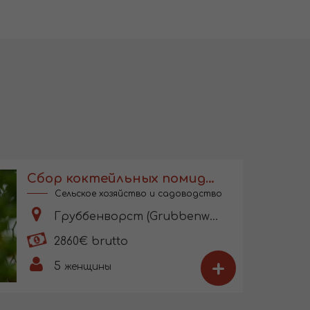
Сбор коктейльных помидоров в Голландии
Сельское хозяйство и садоводство
Груббенворст (Grubbenworst)
2860€ brutto
+
5
женщины