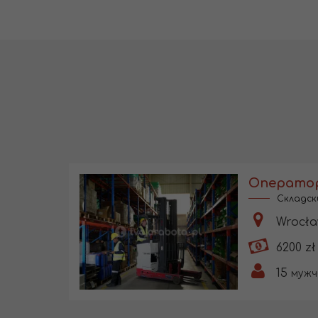
Складск
Wrocła
6200 zł
15
мужч