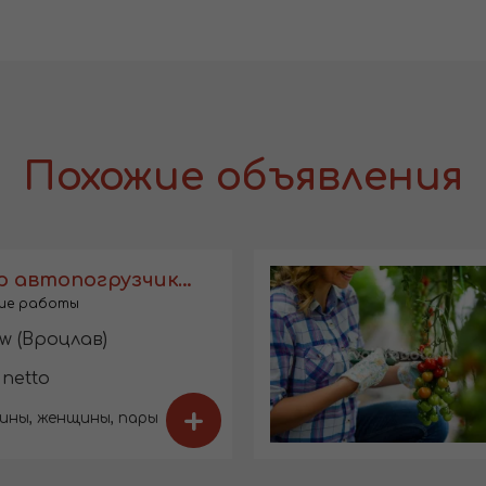
Похожие объявления
Оператор автопогрузчика на складе
ие работы
w (Вроцлав)
 netto
+
ины, женщины, пары