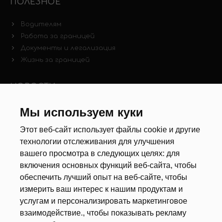
ПОЛЕЗНОЕ
Водителям
Работа за границей
Документы и легализация
Жизнь за границей
НОВОСТИ
Новости рынка труда
Мы используем куки
Другие новости
Этот веб-сайт использует файлы cookie и другие
технологии отслеживания для улучшения
РЕКРУТЕРЫ
вашего просмотра в следующих целях:
для
включения основных функций веб-сайта
,
чтобы
Анкета
обеспечить лучший опыт на веб-сайте
,
чтобы
Калькулятор дат
измерить ваш интерес к нашим продуктам и
Документы
услугам и персонализировать маркетинговое
взаимодействие.
,
чтобы показывать рекламу
О НАС