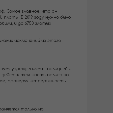
ф. Самое главное, что он
 платы. В 2019 году нужно было
били, и до 6750 злотых
каких исключений из этого
умя учреждениями - полицией и
т действительность полиса во
лем, проверяя непрерывность
раняется только на