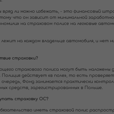
а.
 вряд ли можно избежать, - это финансовый штра
отому что он зависит от минимальной заработной
ономили» на страховом полисе на легковые автомо
лежит на каждом владельце автомобиля, и нет ни
твие страховки?
его страхового полиса могут быть наложены дв
Полиция действует «в поле», то есть проверяе
ю очередь, Фонд занимается практически контро
ых средств, зарегистрированных в Польше.
окупать страховку OC?
обязательство иметь страховой полис распрост