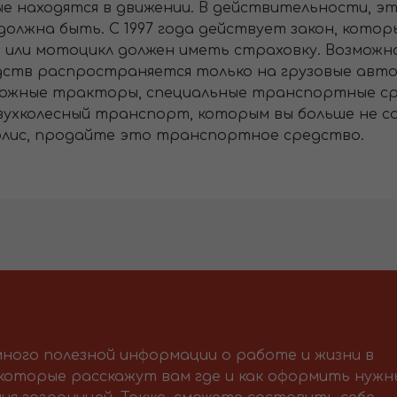
находятся в движении. В действительности, это
должна быть. С 1997 года действует закон, котор
 или мотоцикл должен иметь страховку. Возмож
тв распространяется только на грузовые автом
орожные тракторы, специальные транспортные ср
двухколесный транспорт, которым вы больше не с
олис, продайте это транспортное средство.
ного полезной информации о работе и жизни в
 которые расскажут вам где и как оформить нужн