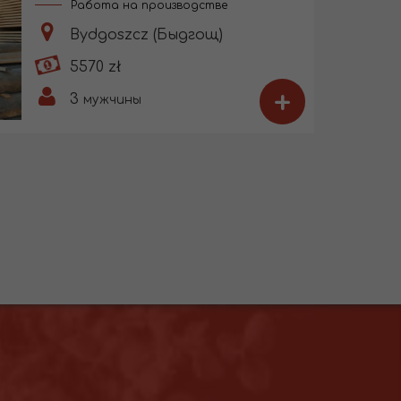
Работа на производстве
Bydgoszcz (Быдгощ)
5570 zł
+
3
мужчины