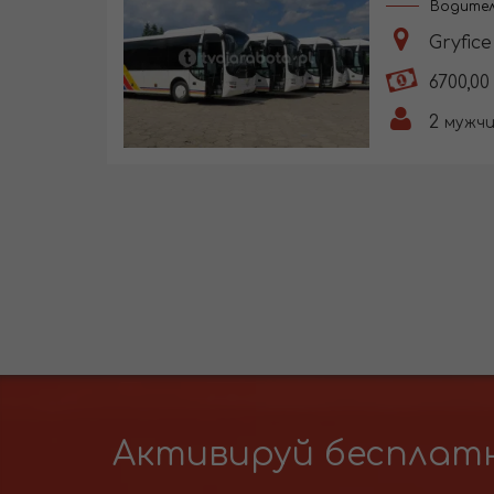
Водител
Gryfice
6700,00
2
мужч
Активируй бесплатн