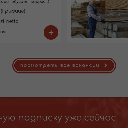
ь автобуса категории D
 (Грыфице)
 zł netto
+
ины
посмотреть все вакансии
ую подписку уже сейчас