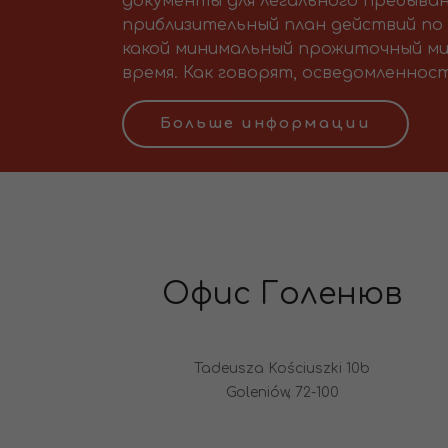
документы для легального пребыван
приблизительный план действий по 
какой минимальный прожиточный ми
время. Как говорят, осведомленност
Больше информации
Офис Голенюв
Tadeusza Kościuszki 10b
Goleniów, 72-100