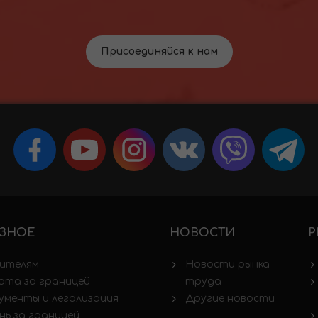
Присоединяйся к нам
ЗНОЕ
НОВОСТИ
Р
ителям
Новости рынка
ота за границей
труда
ументы и легализация
Другие новости
нь за границей