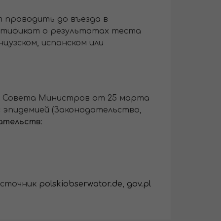
т проводить до въезда в
ертификат о результатах теста
нцузском, испанском или
ия Совета Министров от 25 марта
 с эпидемией (Законодательство,
ательств
:
сточник
polskiobserwator.de
,
gov.pl