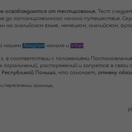
не освобождаются от тестирования.
Тест следуе
асов до запланированного начала путешествия. С
 на английском языке, немецком, английском, фра
а нашем
Telegram
-канале и
Viber
22 г. в соответствии с положениями Постановлен
х ограничений, распоряжений и запретов в связи
д Республикой Польша
, что означает,
отмену обяз
ри пересечении границы,
И