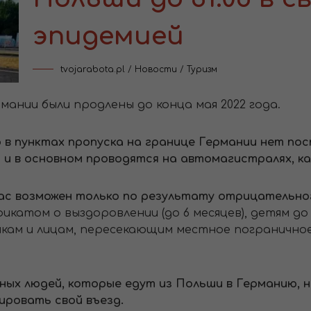
эпидемией
tvojarabota.pl
/
Новости
/
Туризм
мании были продлены до конца мая 2022 года.
 в пунктах пропуска на границе Германии нет пос
и в основном проводятся на автомагистралях, как
час возможен только по результату отрицательно
икатом о выздоровлении (до 6 месяцев), детям до
кам и лицам, пересекающим местное пограничное 
ных людей, которые едут из Польши в Германию, 
ировать свой въезд.