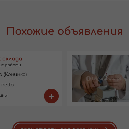
Похожие объявления
 склада
ие работы
o (Конинко)
 netto
+
ины