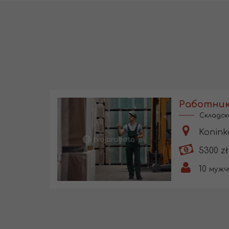
Работник
Складск
Konink
5300 zł
10
мужч