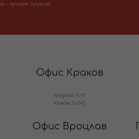
ь - лучшее оружие.
Офис Краков
Mogilska 11/17
Kraków, 31-542
Офис Вроцлав