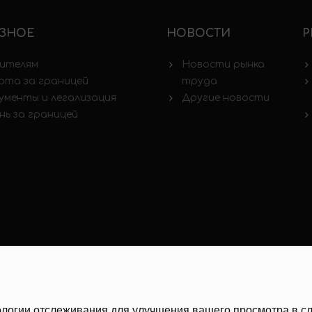
ЗНОЕ
НОВОСТИ
Р
ителям
Новости рынка
ота за границей
труда
ументы и легализация
Другие новости
нь за границей
хнологии отслеживания для улучшения вашего просмотра в 