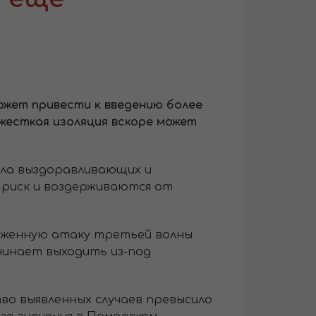
ожет привести к введению более
жесткая изоляция вскоре может
сла выздоравливающих и
 риск и воздерживаются от
раженную атаку третьей волны
чинает выходить из-под
во выявленных случаев превысило