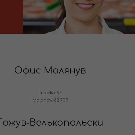
Офис Малянув
Turecka 67
Malanów, 62-709
Гожув-Велькопольски