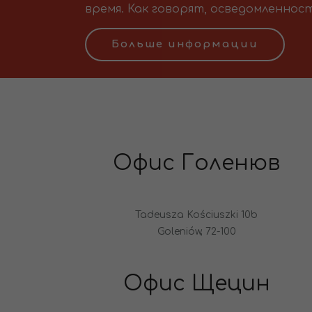
время. Как говорят, осведомленност
Больше информации
Офис Голенюв
Tadeusza Kościuszki 10b
Goleniów, 72-100
Офис Щецин