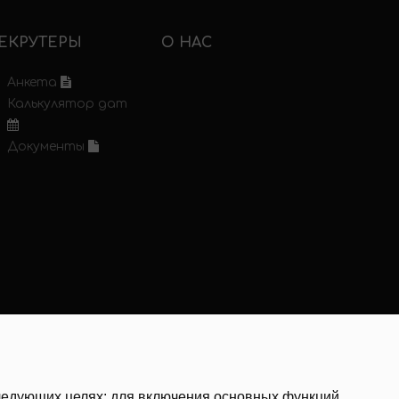
ЕКРУТЕРЫ
О НАС
Анкета
Калькулятор дат
Документы
следующих целях:
для включения основных функций