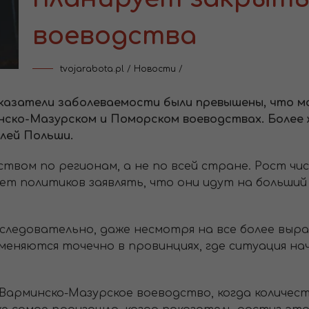
воеводства
tvojarabota.pl
/
Новости
/
казатели заболеваемости были превышены, что м
инско-Мазурском и Поморском воеводствах. Более 
лей Польши.
твом по регионам, а не по всей стране. Рост чи
ет политиков заявлять, что они идут на больший
следовательно, даже несмотря на все более вы
меняются точечно в провинциях, где ситуация на
арминско-Мазурское воеводство, когда количест