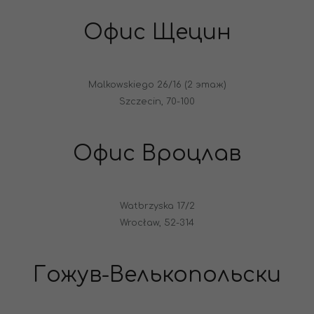
Офис Щецин
Malkowskiego 26/16 (2 этаж)
Szczecin, 70-100
Офис Вроцлав
Watbrzyska 17/2
Wrocław, 52-314
Гожув-Велькопольски