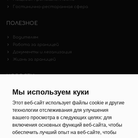
Гостинично-ресторанная сфера
ПОЛЕЗНОЕ
Водителям
Работа за границей
Документы и легализация
Жизнь за границей
НОВОСТИ
Новости рынка труда
Мы используем куки
Другие новости
Этот веб-сайт использует файлы cookie и другие
технологии отслеживания для улучшения
РЕКРУТЕРЫ
вашего просмотра в следующих целях:
для
включения основных функций веб-сайта
,
чтобы
Анкета
обеспечить лучший опыт на веб-сайте
,
чтобы
Калькулятор дат