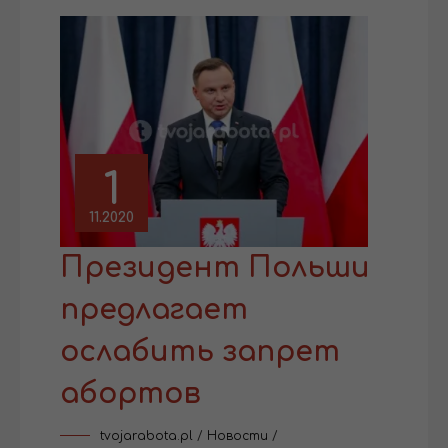
1
11.2020
Президент Польши
предлагает
ослабить запрет
абортов
tvojarabota.pl
/
Новости
/