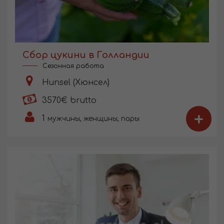
Сбор цукини в Голландии
Сезонная работа
Hunsel (Хюнсел)
3570€ brutto
+
1
мужчины, женщины, пары