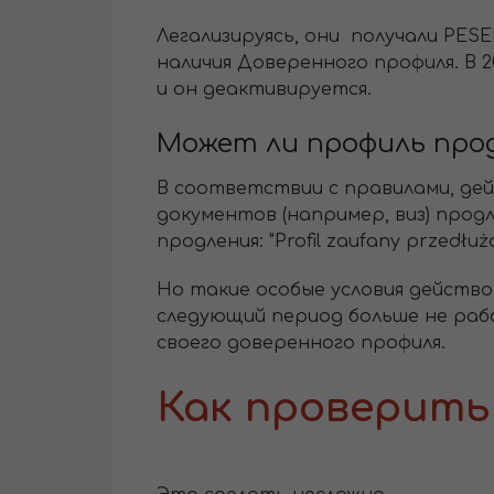
Легализируясь, они получали PESE
наличия Доверенного профиля. В 20
и он деактивируется.
Может ли профиль про
В соответствии с правилами, дей
документов (например, виз) прод
продления: "Profil zaufany przedłuż
Но такие особые условия действова
следующий период больше не ра
своего доверенного профиля.
Как проверить