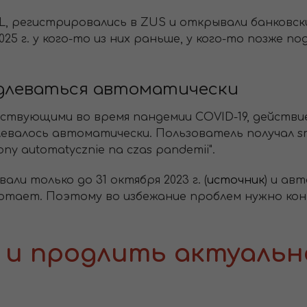
L, регистрировались в ZUS и открывали банковски
25 г. у кого-то из них раньше, у кого-то позже п
длеваться автоматически
ствующими во время пандемии COVID-19, действие 
левалось автоматически. Пользователь получал s
ony automatycznie na czas pandemii".
ли только до 31 октября 2023 г. (
источник
) и ав
ботает. Поэтому во избежание проблем нужно к
 и продлить актуаль