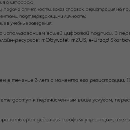
ия о штрафах;
: подача отчетности, заказ справок, регистрация на прие
ументами, подтверждающими личность;
ие в учебные заведения;
 с использованием вашей цифровой подписи. В пер
нлайн-ресурсов:
mObywatel
,
mZUS
,
e-Urząd Skarbo
н в течение 3 лет с момента его регистрации. П
яете доступ к перечисленным выше услугам, пер
лировать срок действия профиля украинцам, въеха