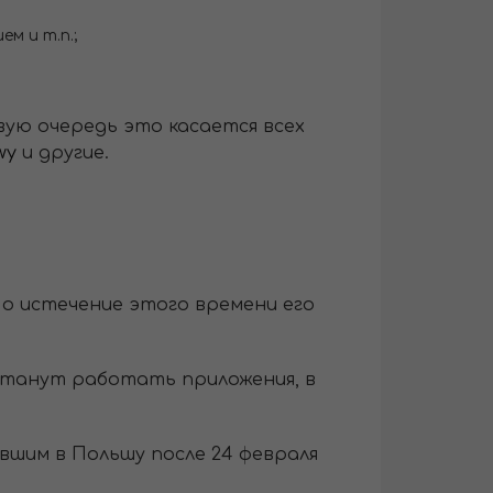
м и т.п.;
вую очередь это касается всех
wy
и другие.
о истечение этого времени его
естанут работать приложения, в
вшим в Польшу после 24 февраля