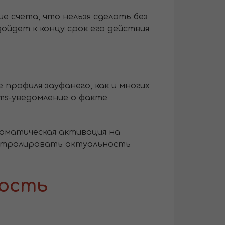
е счета, что нельзя сделать без
одойдет к концу срок его действия
профиля зауфанего, как и многих
ms-уведомление о факте
томатическая активация на
онтролировать актуальность
ность