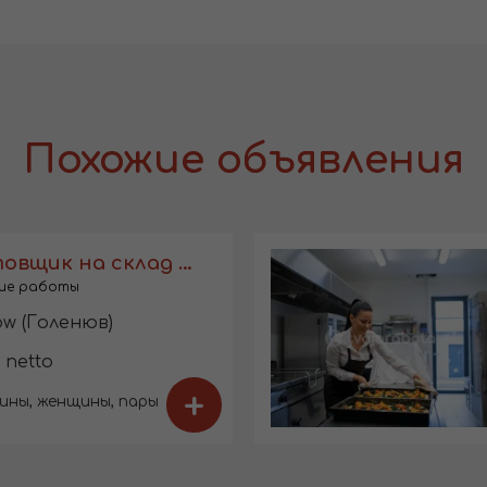
Похожие объявления
Комплектовщик на склад одежды
ие работы
ów (Голенюв)
 netto
+
ины, женщины, пары