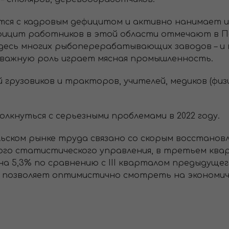
тся с кадровым дефицитом и активно нанимает 
ефицит работников в этой области отмечают в 
здесь многих рыбоперерабатывающих заводов – и 
е важную роль играет мясная промышленность.
й грузовиков и тракторов, учителей, медиков (ф
.
лкнуться с серьезными проблемами в 2022 году.
льском рынке труда связано со скорым восстанов
го статистического управления, в третьем кварт
на 5,3% по сравнению с ІІІ кварталом предыдущег
 позволяет оптимистично смотреть на экономич