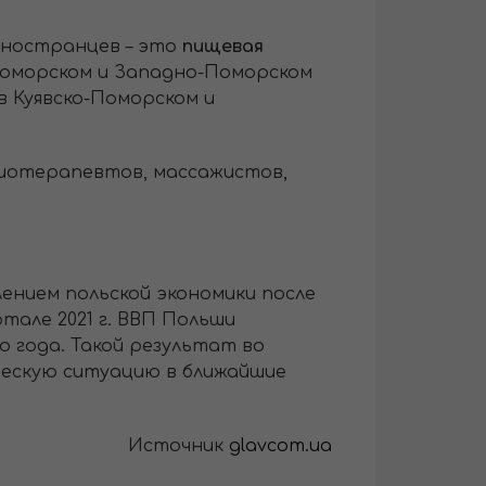
иностранцев – это
пищевая
Поморском и Западно-Поморском
в Куявско-Поморском и
изиотерапевтов, массажистов,
лением польской экономики после
але 2021 г. ВВП Польши
о года. Такой результат во
ескую ситуацию в ближайшие
Источник
glavcom.ua