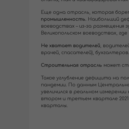
Еще одна отрасль, которая боре
промышленность
. Наибольший д
воеводствах – из-за размещения 
Великопольском воеводствах, гд
Не хватает водителей
, водителе
врачей, спасателей), бухгалтеров
Строительная отрасль
может сто
Такое углубление дефицита на по
пандемии. По данным Центрально
увеличился в реальном измерении 
втором и третьем квартале 2021
кварталы.