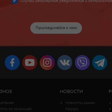
Получай регулярные уведомления о актуальны
Присоединяйся к нам
ЗНОЕ
НОВОСТИ
Р
ителям
Новости рынка
ота за границей
труда