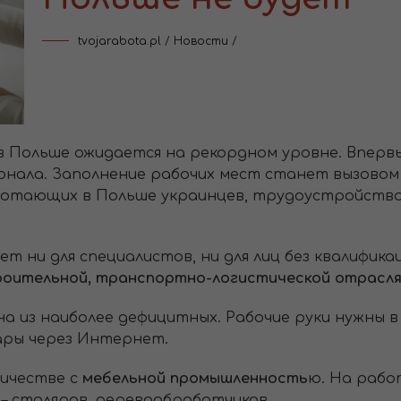
tvojarabota.pl
/
Новости
/
 в Польше ожидается на рекордном уровне. Впервы
онала. Заполнение рабочих мест станет вызовом
ботающих в Польше украинцев, трудоустройств
т ни для специалистов, ни для лиц без квалифика
роительной, транспортно-логистической отрасля
на из наиболее дефицитных. Рабочие руки нужны в
ары через Интернет.
ичестве с
мебельной промышленность
ю. На рабо
– столяров, деревообработчиков.