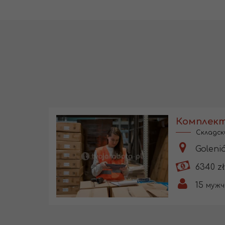
Складск
Goleni
6340 zł
15
мужч