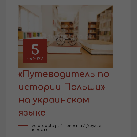
5
06.2022
«Путеводитель по
истории Польши»
на украинском
языке
tvojarabota.pl
/
Новости
/
Другие
новости