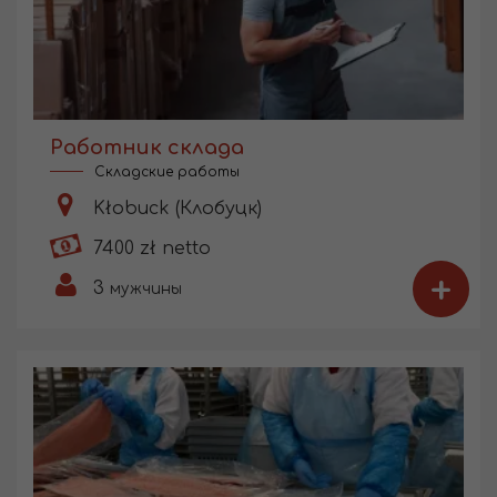
Работник склада
Складские работы
Kłobuck (Клобуцк)
7400 zł netto
+
3
мужчины