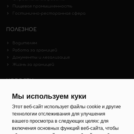
Пищевая промышленность
Гостинично-ресторанная сфера
ПОЛЕЗНОЕ
Водителям
Работа за границей
Документы и легализация
Жизнь за границей
НОВОСТИ
Новости рынка труда
Мы используем куки
Другие новости
Этот веб-сайт использует файлы cookie и другие
технологии отслеживания для улучшения
РЕКРУТЕРЫ
вашего просмотра в следующих целях:
для
включения основных функций веб-сайта
,
чтобы
Анкета