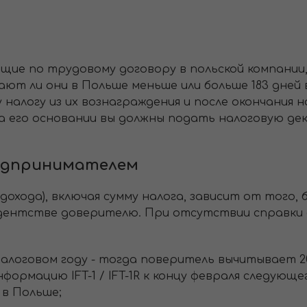
щие по трудовому договору в польской компании
вают ли они в Польше меньше или больше 183 дней
алогу из их вознаграждения и после окончания на
На его основании вы должны подать налоговую де
редпринимателем
охода), включая сумму налога, зависит от того, 
дентстве доверителю. При отсутствии справки 
 налоговом году - тогда поверитель вычитывает 
ормацию IFT-1 / IFT-1R к концу февраля следующег
в Польше;