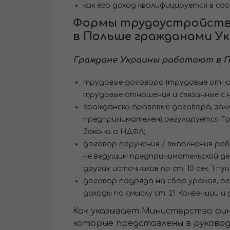
как его доход квалифицируется в со
Формы трудоустройства
в Польше гражданами У
Граждане Украины работают в П
трудовые договора (трудовые отноше
трудовые отношения и связанные с ни
гражданско-правовые договора, закл
предпринимателем) регулируется Граж
Закона о НДФЛ;
договор поручения / выполнения раб
не ведущим предпринимательской дея
других источников по ст. 10 сек. 1 п
договор подряда на сбор урожая, ре
доходы по смыслу ст. 21 Конвенции и 
Как указывает Министерство фин
которые представлены в руковод