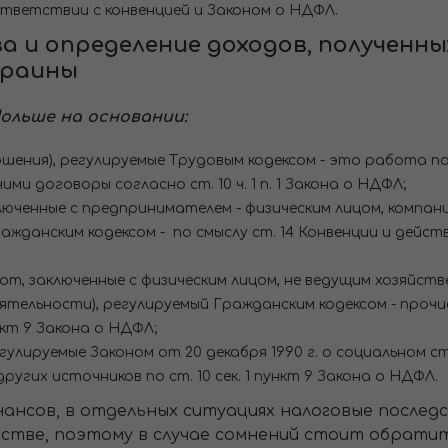
ответствии с конвенцией и Законом о НДФЛ.
 и определение доходов, полученн
краины
ольше на основании:
ния), регулируемые Трудовым кодексом - это работа по 
ми договоры согласно ст. 10 ч. 1 п. 1 Закона о НДФЛ;
юченные с предпринимателем - физическим лицом, компан
данским кодексом - по смыслу ст. 14 Конвенции и действия 
от, заключенные с физическим лицом, не ведущим хозяйств
тельности), регулируемый Гражданским кодексом - прочие 
ункт 9 Закона о НДФЛ;
гулируемые Законом от 20 декабря 1990 г. о социальном 
других источников по ст. 10 сек. 1 пункт 9 Закона о НДФЛ.
ансов, в отдельных ситуациях налоговые послед
стве, поэтому в случае сомнений стоит обрати