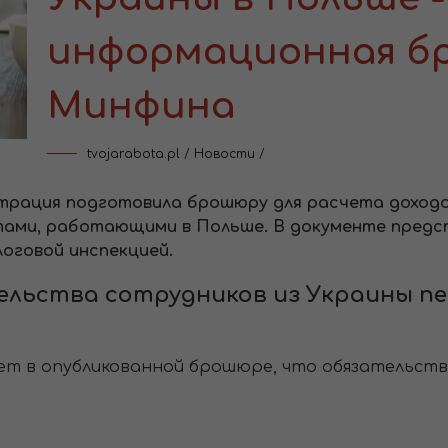
информационная б
Минфина
tvojarabota.pl
/
Новости
/
рация подготовила брошюру для расчета доходов,
тами, работающими в Польше. В документе пред
логовой инспекцией.
ельства сотрудников из Украины пе
т в опубликованной брошюре, что обязательства