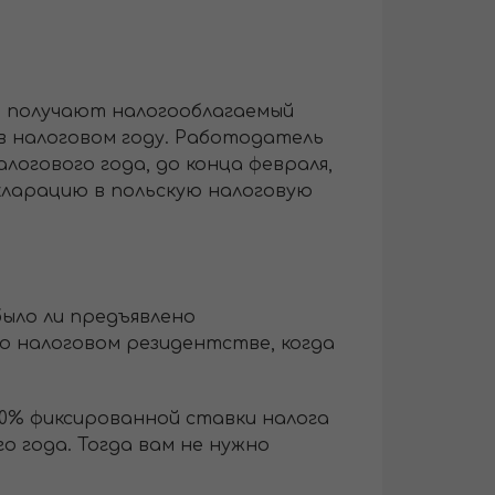
, получают налогооблагаемый
 в налоговом году. Работодатель
логового года, до конца февраля,
кларацию в польскую налоговую
было ли предъявлено
о налоговом резидентстве, когда
20% фиксированной ставки налога
о года. Тогда вам не нужно