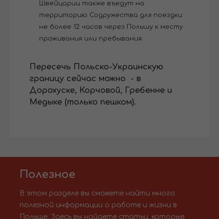
Швейцарии также въедут на
территорию Содружества для поездки
не более 12 часов через Польшу к месту
проживания или пребывания.
Пересечь Польско-Украинскую
границу сейчас можно - в
Дорохуске, Корчовой, Гребенне и
Медыке (только пешком).
Полезное
В этом разделе вы сможете найти много
полезной информации о работе и жизни в
Польше. Здесь вы найдете статьи, которые