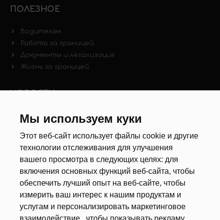
ПОЛЕЗНОЕ
Водителям
Работа за границей
Документы и легализация
Жизнь за границей
НОВОСТИ
Новости рынка труда
Мы используем куки
Другие новости
Этот веб-сайт использует файлы cookie и другие
технологии отслеживания для улучшения
РЕКРУТЕРЫ
вашего просмотра в следующих целях:
для
включения основных функций веб-сайта
,
чтобы
Анкета
обеспечить лучший опыт на веб-сайте
,
чтобы
Калькулятор дат
измерить ваш интерес к нашим продуктам и
Документы
услугам и персонализировать маркетинговое
взаимодействие.
,
чтобы показывать рекламу