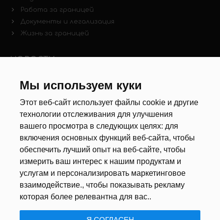
Работа за границей
Документы и легализация
Жизнь за границей
НОВОСТИ
Мы используем куки
Новости рынка труда
Другие новости
Этот веб-сайт использует файлы cookie и другие
технологии отслеживания для улучшения
РЕКРУТЕРЫ
вашего просмотра в следующих целях:
для
включения основных функций веб-сайта
,
чтобы
Анкета
обеспечить лучший опыт на веб-сайте
,
чтобы
Калькулятор дат
измерить ваш интерес к нашим продуктам и
Документы
услугам и персонализировать маркетинговое
взаимодействие.
,
чтобы показывать рекламу
О НАС
которая более релевантна для вас.
.
Я СОГЛАСЕН