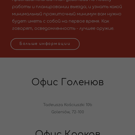
работы и планировании выезда; и узнать какой
минимальный прожиточный минимум вам нужно
будет иметь с собой на первое время. Как
говорят, осведомленность - лучшее оружие.
Больше информации
Офис Голенюв
Tadeusza Kościuszki 10b
Goleniów, 72-100
Офис Краков