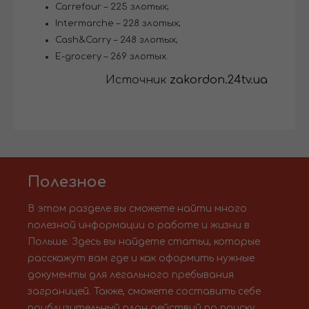
Carrefour – 225 злотых;
Intermarche – 228 злотых;
Cash&Carry – 248 злотых;
E-grocery – 269 злотых.
Источник
zakordon.24tv.ua
Полезное
В этом разделе вы сможете найти много
полезной информации о работе и жизни в
Польше. Здесь вы найдете статьи, которые
расскажут вам где и как оформить нужные
документы для легального пребывания
заграницей. Также, сможете составить себе
приблизительный план действий по поиску