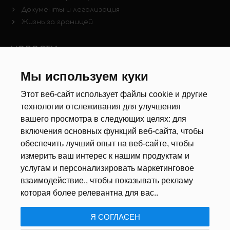
Документы и легализация
Жизнь за границей
НОВОСТИ
Новости рынка труда
Мы используем куки
Другие новости
Этот веб-сайт использует файлы cookie и другие
технологии отслеживания для улучшения
РЕКРУТЕРЫ
вашего просмотра в следующих целях:
для
включения основных функций веб-сайта
,
чтобы
Анкета
обеспечить лучший опыт на веб-сайте
,
чтобы
Калькулятор дат
измерить ваш интерес к нашим продуктам и
Документы
услугам и персонализировать маркетинговое
взаимодействие.
,
чтобы показывать рекламу
О НАС
которая более релевантна для вас.
.
Я СОГЛАСЕН
ПОЛИТИКА КОНФИДЕНЦИАЛЬНОСТИ
/
USTAWIENIA COOKIE