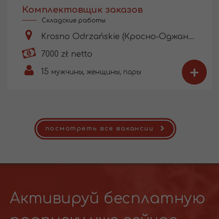
Комплектовщик заказов
Складские работы
Krosno Odrzańskie (Кросно-Оджаньске)
7000 zł netto
+
15
мужчины, женщины, пары
посмотреть все вакансии
Активируй бесплатную