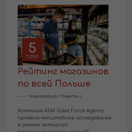
5
11.2021
Рейтинг магазинов
по всей Польше
tvojarabota.pl
/
Новости
/
Компания ASM Sales Force Agency
провела масштабное исследование,
в рамках которого
проанализировала цены 50