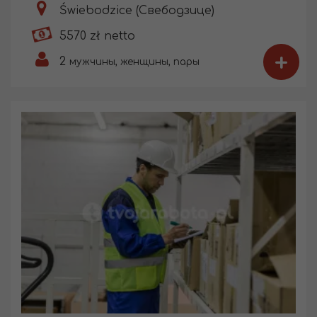
Świebodzice (Свебодзице)
5570 zł netto
+
2
мужчины, женщины, пары