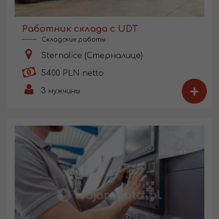
Работник склада с UDT
Складские работы
Sternalice (Стерналице)
5400 PLN netto
+
3
мужчины