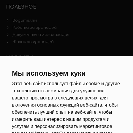
ПОЛЕЗНОЕ
Водителям
Работа за границей
Документы и легализация
Жизнь за границей
НОВОСТИ
Мы используем куки
Новости рынка труда
Другие новости
Этот веб-сайт использует файлы cookie и другие
технологии отслеживания для улучшения
РЕКРУТЕРЫ
вашего просмотра в следующих целях:
для
включения основных функций веб-сайта
,
чтобы
Анкета
обеспечить лучший опыт на веб-сайте
,
чтобы
Калькулятор дат
измерить ваш интерес к нашим продуктам и
Документы
услугам и персонализировать маркетинговое