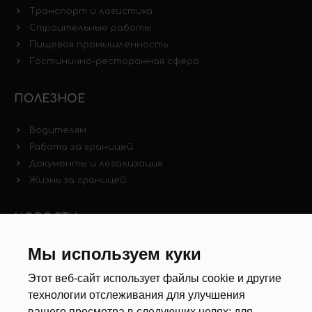
Транспорт и логистика
Строительные работы
Пищевая промышленность
Гостинично-ресторанная сфера
ПОЛЕЗНОЕ
Водителям
Работа за границей
Документы и легализация
Жизнь за границей
НОВОСТИ
Мы используем куки
Новости рынка труда
Другие новости
Этот веб-сайт использует файлы cookie и другие
технологии отслеживания для улучшения
РЕКРУТЕРЫ
вашего просмотра в следующих целях:
для