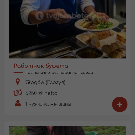
Работник буфета
Гостинично-ресторанная сфера
Głogów (Глогув)
5250 zł netto
+
1
мужчины, женщины