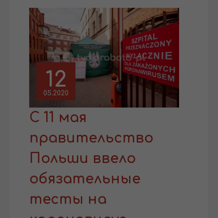
12
05.2020
С 11 мая
правительство
Польши ввело
обязательные
тесты на