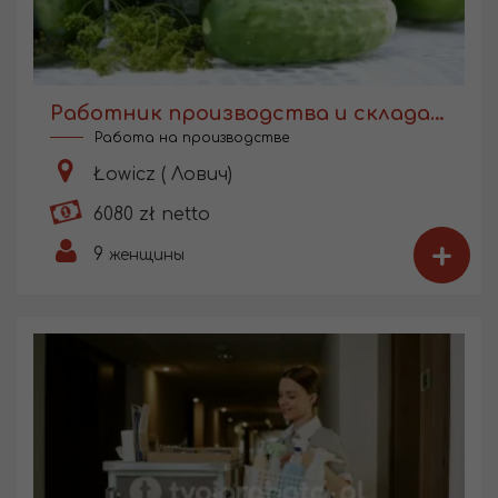
Работник производства и склада консервации
Работа на производстве
Łowicz ( Лович)
6080 zł netto
+
9
женщины