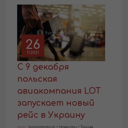
26
11.2021
С 9 декабря
польская
авиакомпания LOT
запускает новый
рейс в Украину
tvojarabota.pl
/
Новости
/
Туризм