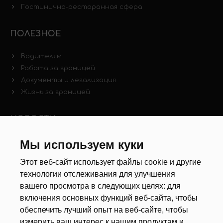
Гостинично-ресторанная сфера
ПОЛЕЗНОЕ
Водителям
Работа за границей
Документы и легализация
Жизнь за границей
НОВОСТИ
Новости рынка труда
Мы используем куки
Другие новости
Этот веб-сайт использует файлы cookie и другие
технологии отслеживания для улучшения
РЕКРУТЕРЫ
вашего просмотра в следующих целях:
для
включения основных функций веб-сайта
,
чтобы
Анкета
обеспечить лучший опыт на веб-сайте
,
чтобы
Калькулятор дат
измерить ваш интерес к нашим продуктам и