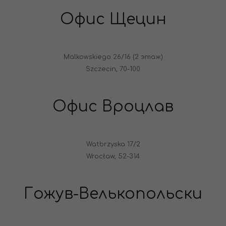
Офис Щецин
Malkowskiego 26/16 (2 этаж)
Szczecin, 70-100
Офис Вроцлав
Watbrzyska 17/2
Wrocław, 52-314
Гожув-Велькопольски