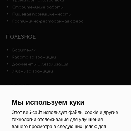
Транспорт и логистика
Строительные работы
Пищевая промышленность
Гостинично-ресторанная сфера
ПОЛЕЗНОЕ
Водителям
Работа за границей
Документы и легализация
Жизнь за границей
НОВОСТИ
Мы используем куки
Новости рынка труда
Другие новости
Этот веб-сайт использует файлы cookie и другие
технологии отслеживания для улучшения
РЕКРУТЕРЫ
вашего просмотра в следующих целях:
для