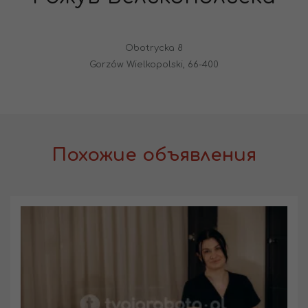
Obotrycka 8
Gorzów Wielkopolski, 66-400
Похожие объявления