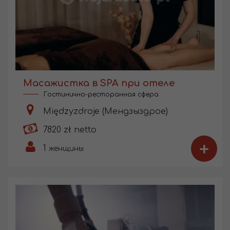
Масажистка в SPA при отеле
Гостинично-ресторанная сфера
Międzyzdroje (Мендзыздрое)
7820 zł netto
+
1
женщины