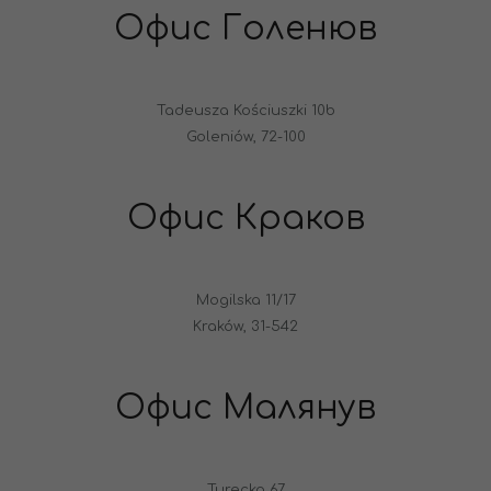
Офис Голенюв
Tadeusza Kościuszki 10b
Goleniów, 72-100
Офис Краков
Mogilska 11/17
Kraków, 31-542
Офис Малянув
Turecka 67