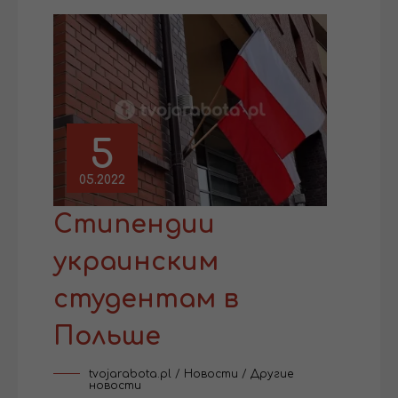
5
05.2022
Стипендии
украинским
студентам в
Польше
tvojarabota.pl
/
Новости
/
Другие
новости