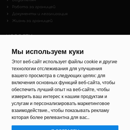
Работа за границей
Документы и легализация
Жизнь за границей
НОВОСТИ
Новости рынка труда
Мы используем куки
Другие новости
Этот веб-сайт использует файлы cookie и другие
технологии отслеживания для улучшения
РЕКРУТЕРЫ
вашего просмотра в следующих целях:
для
включения основных функций веб-сайта
,
чтобы
Анкета
обеспечить лучший опыт на веб-сайте
,
чтобы
Калькулятор дат
измерить ваш интерес к нашим продуктам и
Документы
услугам и персонализировать маркетинговое
взаимодействие.
,
чтобы показывать рекламу
О НАС
которая более релевантна для вас.
.