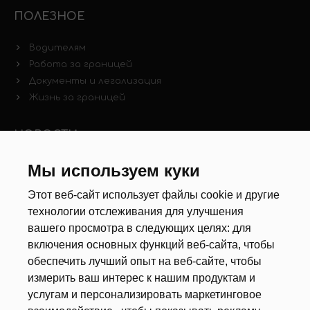
ПОЛЕЗНОЕ
Водителям
Работа за границей
Документы и легализация
Жизнь за границей
НОВОСТИ
Новости рынка труда
Мы используем куки
Другие новости
Этот веб-сайт использует файлы cookie и другие
технологии отслеживания для улучшения
РЕКРУТЕРЫ
вашего просмотра в следующих целях:
для
включения основных функций веб-сайта
,
чтобы
Анкета
обеспечить лучший опыт на веб-сайте
,
чтобы
Калькулятор дат
измерить ваш интерес к нашим продуктам и
Документы
услугам и персонализировать маркетинговое