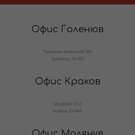
Офис Голенюв
Tadeusza Kościuszki 10b
Goleniów, 72-100
Офис Краков
Mogilska 11/17
Kraków, 31-542
Офис Малянув