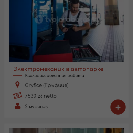
Электромеханик в автопарке
Квалифицированная работа
Gryfice (Грыфице)
7530 zł netto
+
2
мужчины