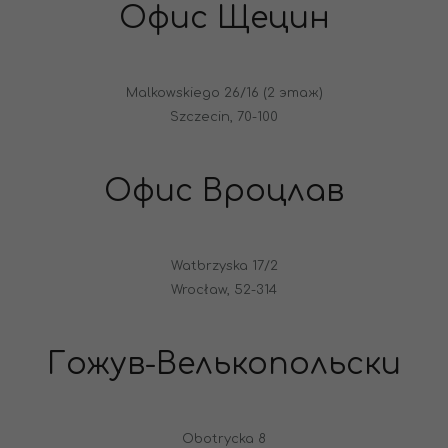
Офис Щецин
Malkowskiego 26/16 (2 этаж)
Szczecin, 70-100
Офис Вроцлав
Watbrzyska 17/2
Wrocław, 52-314
Гожув-Велькопольски
Obotrycka 8