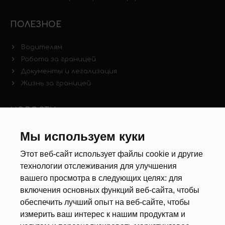
ПОЛЕЗНОЕ
Водителям
Работа за границей
Документы и легализация
Жизнь за границей
НОВОСТИ
Новости рынка труда
Мы используем куки
Другие новости
Этот веб-сайт использует файлы cookie и другие
технологии отслеживания для улучшения
РЕКРУТЕРЫ
вашего просмотра в следующих целях:
для
включения основных функций веб-сайта
,
чтобы
Анкета
обеспечить лучший опыт на веб-сайте
,
чтобы
Калькулятор дат
измерить ваш интерес к нашим продуктам и
Документы