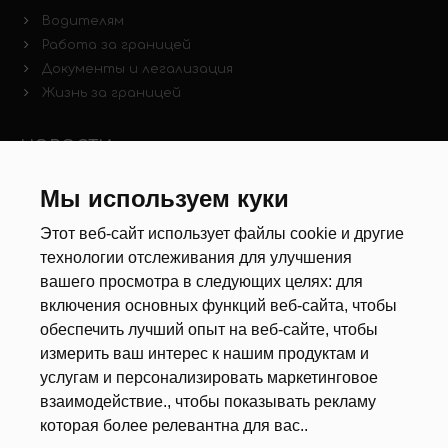
Водителям
Работа за границей
Документы и легализация
Жизнь за границей
НОВОСТИ
Новости рынка труда
Мы используем куки
Другие новости
Этот веб-сайт использует файлы cookie и другие
технологии отслеживания для улучшения
РЕКРУТЕРЫ
вашего просмотра в следующих целях:
для
включения основных функций веб-сайта
,
чтобы
Анкета
обеспечить лучший опыт на веб-сайте
,
чтобы
Калькулятор дат
измерить ваш интерес к нашим продуктам и
Документы
услугам и персонализировать маркетинговое
взаимодействие.
,
чтобы показывать рекламу
О НАС
которая более релевантна для вас.
.