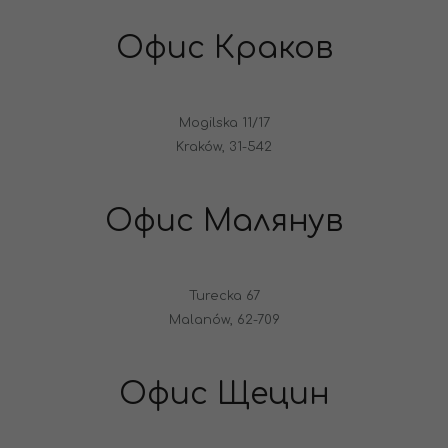
Офис Краков
Mogilska 11/17
Kraków, 31-542
Офис Малянув
Turecka 67
Malanów, 62-709
Офис Щецин