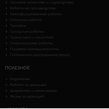
Сельское хозяйство и садоводство
Работа на производстве
Квалифицированная работа
Сезонная работа
Торговля
Складские работы
Транспорт и логистика
Строительные работы
Пищевая промышленность
Гостинично-ресторанная сфера
ПОЛЕЗНОЕ
Водителям
Работа за границей
Документы и легализация
Жизнь за границей