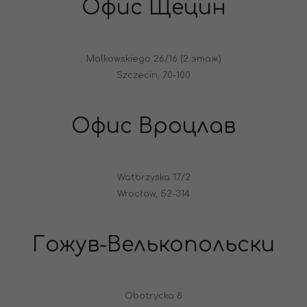
Офис Щецин
Malkowskiego 26/16 (2 этаж)
Szczecin, 70-100
Офис Вроцлав
Watbrzyska 17/2
Wrocław, 52-314
Гожув-Велькопольски
Obotrycka 8