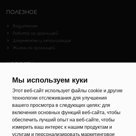
ПОЛЕЗНОЕ
Водителям
Работа за границей
Документы и легализация
Жизнь за границей
НОВОСТИ
Мы используем куки
Новости рынка труда
Другие новости
Этот веб-сайт использует файлы cookie и другие
технологии отслеживания для улучшения
РЕКРУТЕРЫ
вашего просмотра в следующих целях:
для
включения основных функций веб-сайта
,
чтобы
Анкета
обеспечить лучший опыт на веб-сайте
,
чтобы
Калькулятор дат
измерить ваш интерес к нашим продуктам и
Документы
услугам и персонализировать маркетинговое