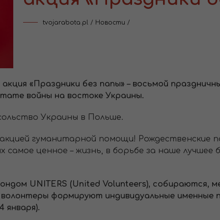
tvojarabota.pl
/
Новости
/
акция «Праздники без папы» – восьмой праздничн
ьтате войны на востоке Украины.
сольство Украины в Польше.
 акцией гуманитарной помощи! Рождественские п
 самое ценное – жизнь, в борьбе за наше лучшее б
ондом UNITERS (United Volunteers), собираются, м
м волонтеры формируют индивидуальные именные 
 января).