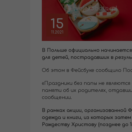
15
11.2021
В Польше официально начинается 
для детей, пострадавших в резул
Об этом в Фейсбуке сообщило По
«Праздники без папы не являются
памяти об их родителях, отдавших
сообщении.
В рамках акции, организованной Ф
одежда и книги, из которых зате
Рождеству Христову (позднее до 14