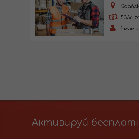
Gdańsk
5336 zł
1
мужчи
Активируй бесплатн