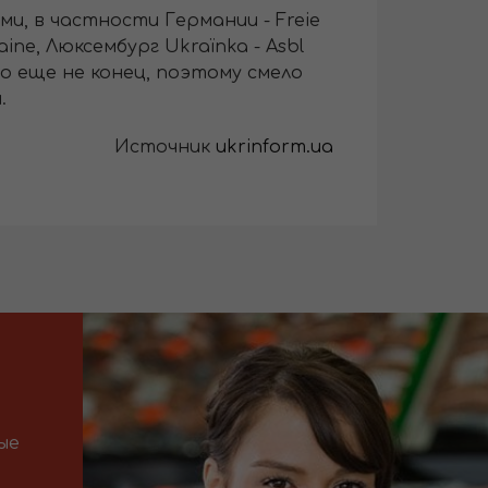
и, в частности Германии - Freie
ne, Люксембург Ukraïnka - Asbl
о еще не конец, поэтому смело
.
Источник
ukrinform.ua
ые