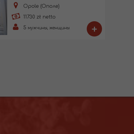
Opole (Ополе)
11730 zł netto
+
5
мужчины, женщины