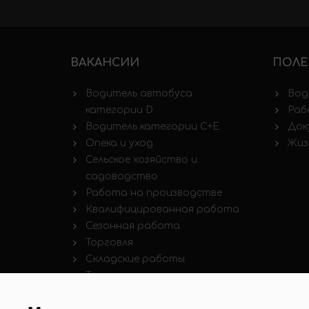
ВАКАНСИИ
ПОЛЕ
Водитель автобуса
Вод
категории D
Раб
Водитель категории C+E
Док
Опека и уход
Жиз
Сельское хозяйство и
садоводство
Работа на производстве
Квалифицированная работа
Сезонная работа
Торговля
Складские работы
Транспорт и логистика
Строительные работы
Пищевая промышленность