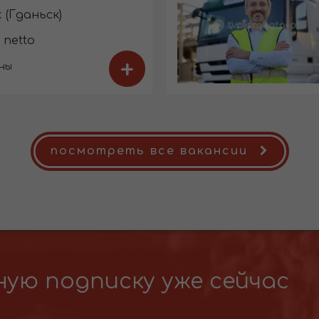
 (Гданьск)
 netto
+
ны
посмотреть все вакансии
ую подписку уже сейчас