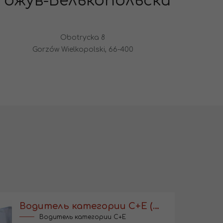
Гожув-Велькопольски
Obotrycka 8
Gorzów Wielkopolski, 66-400
Водитель категории С+Е (EU)
Водитель категории C+E