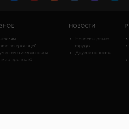
ЗНОЕ
НОВОСТИ
Р
ителям
Новости рынка
ота за границей
труда
ументы и легализация
Другие новости
нь за границей