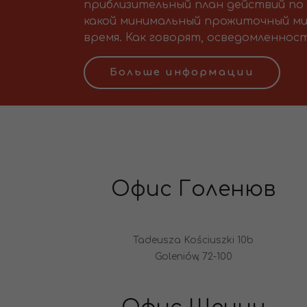
приблизительный план действий по 
какой минимальный прожиточный ми
время. Как говорят, осведомленност
Больше информации
Офис Голенюв
Tadeusza Kościuszki 10b
Goleniów, 72-100