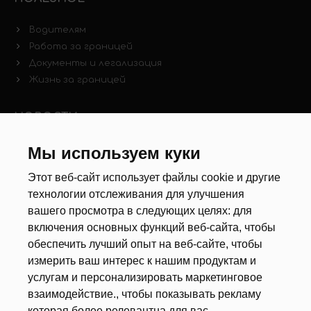
Водителям
Работа за границей
Документы и легализация
Жизнь за границей
НОВОСТИ
Новости рынка труда
Мы используем куки
Другие новости
Этот веб-сайт использует файлы cookie и другие
технологии отслеживания для улучшения
РЕКРУТЕРЫ
вашего просмотра в следующих целях:
для
включения основных функций веб-сайта
,
чтобы
Анкета
обеспечить лучший опыт на веб-сайте
,
чтобы
Калькулятор дат
измерить ваш интерес к нашим продуктам и
Документы
услугам и персонализировать маркетинговое
взаимодействие.
,
чтобы показывать рекламу
О НАС
которая более релевантна для вас.
.