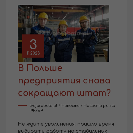
3
11.2023
В Польше
предприятия снова
сокращают штат?
tvojarabota.pl
/
Новости
/
Новости рынка
труда
Не ждите увольнения: пришло время
выбирать работу на стабильных