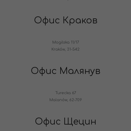
Офис Краков
Mogilska 11/17
Kraków, 31-542
Офис Малянув
Turecka 67
Malanów, 62-709
Офис Щецин