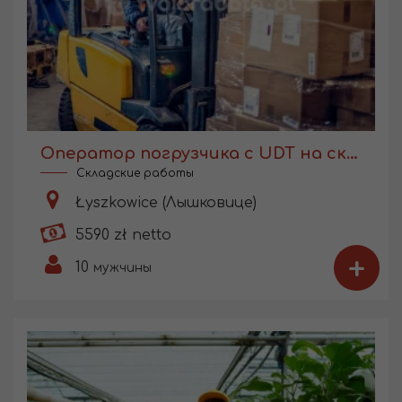
Оператор погрузчика с UDT на складе
Складские работы
Łyszkowice (Лышковице)
5590 zł netto
+
10
мужчины