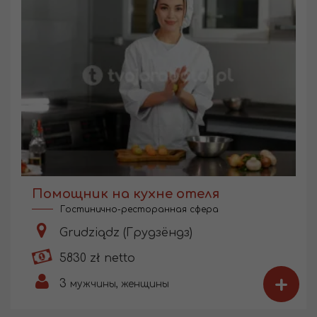
Помощник на кухне отеля
Гостинично-ресторанная сфера
Grudziądz (Грудзёндз)
5830 zł netto
+
3
мужчины, женщины