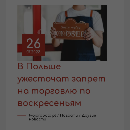
26
07.2023
В Польше
ужесточат запрет
на торговлю по
воскресеньям
tvojarabota.pl
/
Новости
/
Другие
новости