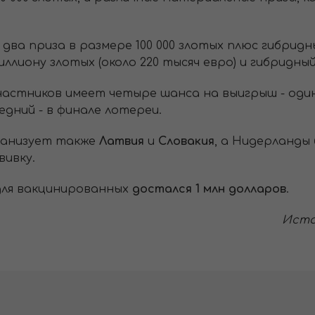
два приза в размере 100 000 злотых плюс гибридн
миллиону злотых (около 220 тысяч евро) и гибридны
астников имеет четыре шанса на выигрыш - один 
едний - в финале лотереи.
ганизует также
Латвия
и
Словакия
, а Нидерланды
вивку.
ля вакцинированных
достался 1 млн долларов
.
Исто