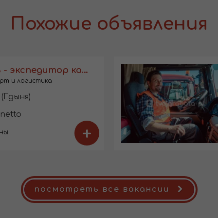
Похожие объявления
Водитель - экспедитор кат. В
рт и логистика
(Гдыня)
 netto
+
ны
посмотреть все вакансии