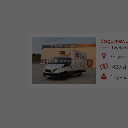
Транспо
Gdynia 
7620 zł
1
мужчи