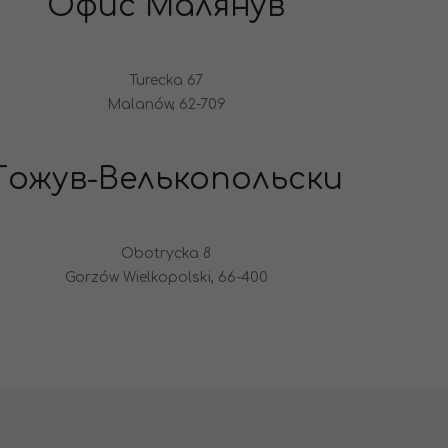
Офис Малянув
Turecka 67
Malanów, 62-709
Гожув-Велькопольски
Obotrycka 8
Gorzów Wielkopolski, 66-400