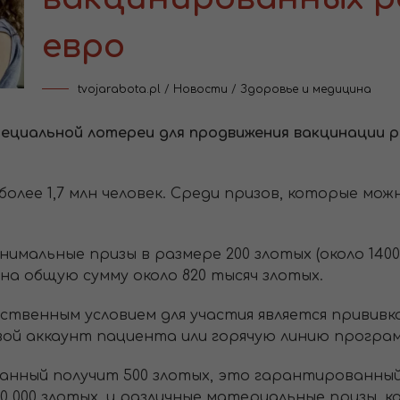
евро
tvojarabota.pl
/
Новости
/
Здоровье и медицина
пециальной лотереи для продвижения вакцинации р
олее 1,7 млн человек. Среди призов, которые мож
имальные призы в размере 200 злотых (около 1400 г
ы на общую сумму около 820 тысяч злотых.
ственным условием для участия является прививк
вой аккаунт пациента или горячую линию програм
анный получит 500 злотых, это гарантированный
0 000 злотых, и различные материальные призы, к