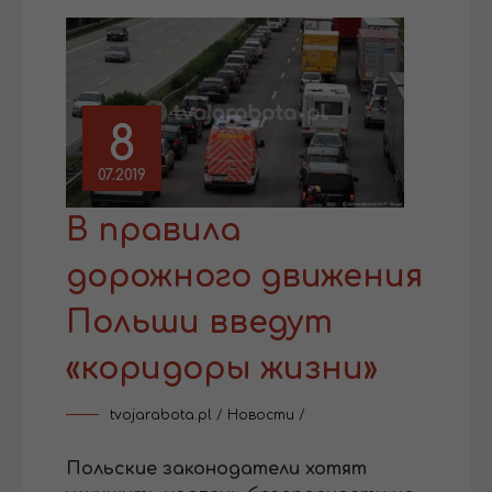
8
07.2019
В правила
дорожного движения
Польши введут
«коридоры жизни»
tvojarabota.pl
/
Новости
/
Польские законодатели хотят