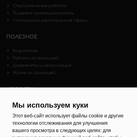
Строительные работы
Пищевая промышленность
Гостинично-ресторанная сфера
ПОЛЕЗНОЕ
Водителям
Работа за границей
Документы и легализация
Жизнь за границей
НОВОСТИ
Мы используем куки
Новости рынка труда
Другие новости
Этот веб-сайт использует файлы cookie и другие
технологии отслеживания для улучшения
РЕКРУТЕРЫ
вашего просмотра в следующих целях:
для