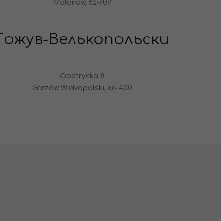
Malanów, 62-709
Гожув-Велькопольски
Obotrycka 8
Gorzów Wielkopolski, 66-400