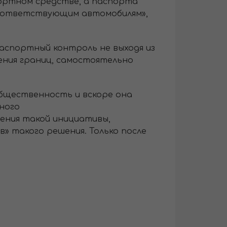
ортном средстве, а паспорта
 соответствующим автомобилям»,
аспортный контроль не выходя из
ения границ, самостоятельно
бщественность и вскоре она
ного
рения такой инициативы,
» такого решения. Только после