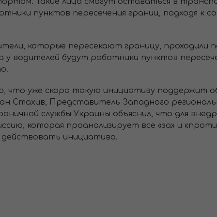
ортом. Такие лица смогут оставаться в трансп
ботники пунктов пересечения границ, подходя к
ители, которые пересекают границу, проходили п
 у водителей будут работники пунктов пересеч
о.
о, что уже скоро такую инициативу поддержит о
ман Стахив, Представитель Западного региональ
аничной службы Украины объяснил, что для внед
ссию, которая проанализирует все «за» и «против
и действовать инициатива.