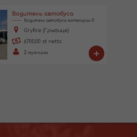
Водитель автобуса
Водитель автобуса категории D
Gryfice (Грыфице)
6700,00 zł netto
+
2
мужчины