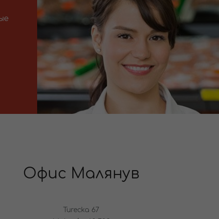
ые
Офис Малянув
Turecka 67