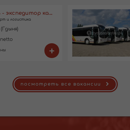
Водитель - экспедитор кат. В
рт и логистика
(Гдыня)
 netto
+
ины
посмотреть все вакансии