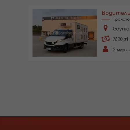
Транспо
Gdynia 
7620 zł
2
мужч