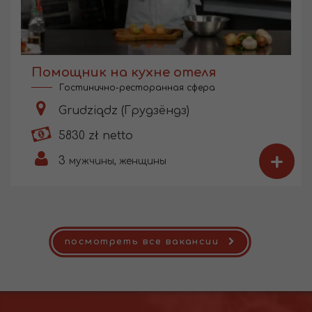
Помощник на кухне отеля
Гостинично-ресторанная сфера
Grudziądz (Грудзёндз)
5830 zł netto
+
3
мужчины, женщины
посмотреть все вакансии