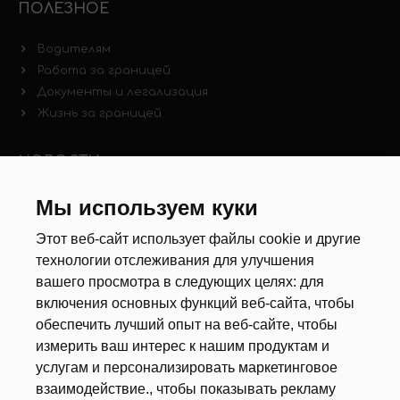
ПОЛЕЗНОЕ
Водителям
Работа за границей
Документы и легализация
Жизнь за границей
НОВОСТИ
Новости рынка труда
Мы используем куки
Другие новости
Этот веб-сайт использует файлы cookie и другие
технологии отслеживания для улучшения
РЕКРУТЕРЫ
вашего просмотра в следующих целях:
для
включения основных функций веб-сайта
,
чтобы
Анкета
обеспечить лучший опыт на веб-сайте
,
чтобы
Калькулятор дат
измерить ваш интерес к нашим продуктам и
Документы
услугам и персонализировать маркетинговое
взаимодействие.
,
чтобы показывать рекламу