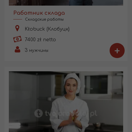
Работник склада
Складские работы
Kłobuck (Клобуцк)
7400 zł netto
+
3
мужчины