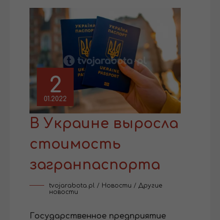
2
01.2022
В Украине выросла
стоимость
загранпаспорта
tvojarabota.pl
/
Новости
/
Другие
новости
Государственное предприятие