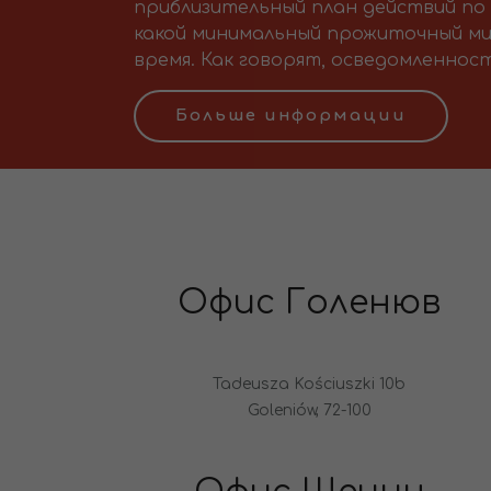
приблизительный план действий по 
какой минимальный прожиточный ми
время. Как говорят, осведомленност
Больше информации
Офис Голенюв
Tadeusza Kościuszki 10b
Goleniów, 72-100