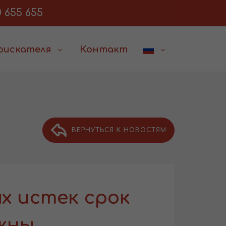
 655 655
соискателя
Контакт
ВЕРНУТЬСЯ К НОВОСТЯМ
х истек срок
лжны