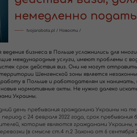
немедленно подать
tvojarabota.pl
/
Новости
/
я ведения бизнеса в Польше усложнились для мног
ющие международные услуги, имеют проблемы с во
истек срок действия виз. Они не могут отправить
 территории Шенгенской зоны является незаконн
работу в Польше и работодателям их нанимать, н
 новые нормативные акты. Не нужно далеко искат
нами Украины.
едний день пребывания гражданина Украины на т
период с 24 февраля 2022 года, срок пребывания 
 водителей, которые являются гражданами Украины
евозки (в смысле ст.4 п.2 Закона от 6 сентября 