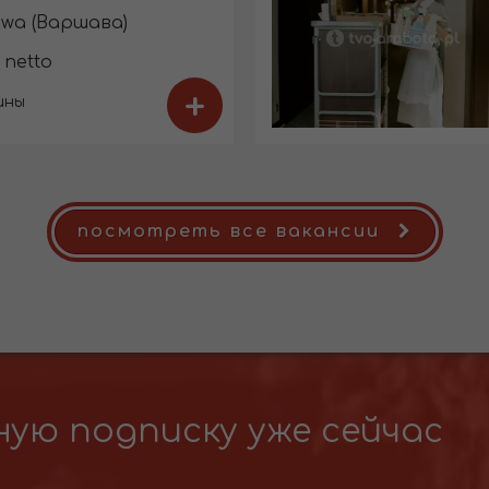
wa (Варшава)
 netto
+
ины
посмотреть все вакансии
ую подписку уже сейчас