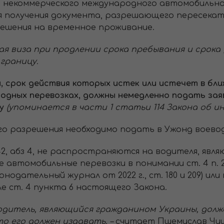
 некоммерческого международного автомобильно
ля получения документа, разрешающего пересекат
решения на временное проживание.
ьная виза при продлении срока пребывания и срок
 границу.
, срок действия которых истек или истечет в бл
дных перевозках, должны немедленно подать зая
у
(упоминается в части 1 статьи 114 Закона об и
го разрешения необходимо подать в Ужонд воево
. 42, абз 4, не распространяются на водителя, яв
втомобильные перевозки в понимании ст. 4 п. 2 З
одательный журнал от 2022 г., ст. 180 и 209) ил
е ст. 4 пункта 6 настоящего Закона.
 водитель, являющийся гражданином Украины, долж
то его должен издавать, –
считает Пшемислав Чиш