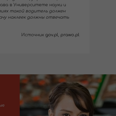
ава в Университете науки и
овиях такой водитель должен
ыдачу наклеек должны отвечать
Источник
gov.pl
,
prawo.pl
ые