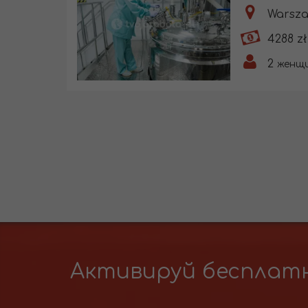
Warsza
4288 zł
2
женщ
Активируй бесплатн