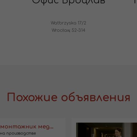
Офис Вроцлав
Watbrzyska 17/2
Wrocław, 52-314
Похожие объявления
Младший монтажник медицинских изделий
на производстве