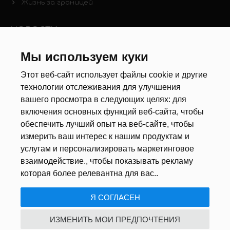
Жизнь за границей
НОВОСТИ
Мы используем куки
Новости рынка труда
Другие новости
Этот веб-сайт использует файлы cookie и другие
технологии отслеживания для улучшения
РЕКРУТЕРЫ
вашего просмотра в следующих целях:
для
включения основных функций веб-сайта
,
чтобы
Анкета
обеспечить лучший опыт на веб-сайте
,
чтобы
Калькулятор дат
измерить ваш интерес к нашим продуктам и
Документы
услугам и персонализировать маркетинговое
взаимодействие.
,
чтобы показывать рекламу
О НАС
которая более релевантна для вас.
.
Я СОГЛАСЕН
ПОЛИТИКА КОНФИДЕНЦИАЛЬНОСТИ
/
USTAWIENIA COOKIE
ИЗМЕНИТЬ МОИ ПРЕДПОЧТЕНИЯ