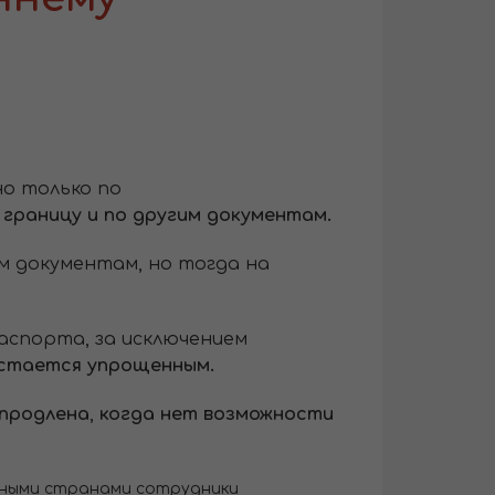
но только по
 границу и по другим документам.
м документам, но тогда на
аспорта, за исключением
остается упрощенным.
 продлена
,
когда нет возможности
ьными странами сотрудники