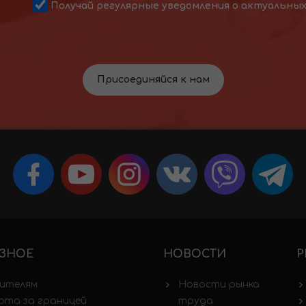
Получай регулярные уведомления о актуальны
Присоединяйся к нам
ЗНОЕ
НОВОСТИ
Р
ителям
Новости рынка
ота за границей
труда