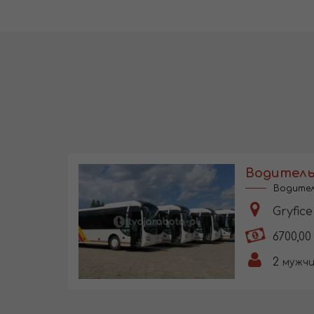
Водитель
Водител
Gryfice
6700,00
2
мужч