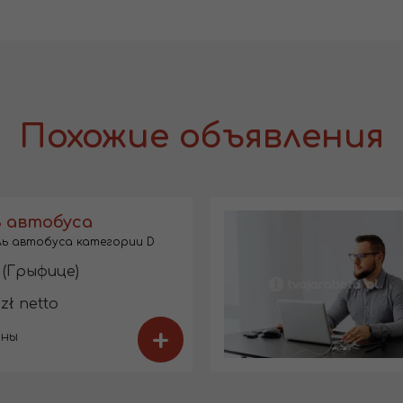
Похожие объявления
 автобуса
ь автобуса категории D
 (Грыфице)
 zł netto
+
ины