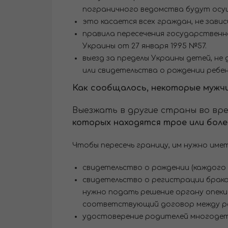
пограничного ведомства будут осущ
это касается всех граждан, не зави
правила пересечения государствен
Украины от 27 января 1995 №57.
выезд за пределы Украины детей, н
или свидетельства о рождении ребе
Как сообщалось, некоторые мужчи
Выезжать в другие страны во вр
которых находятся трое или бол
Чтобы пересечь границу, им нужно име
свидетельство о рождении (каждого 
свидетельство о регистрации брака
нужно подать решение органу опеки
соответствующий договор между р
удостоверение родителей многодет