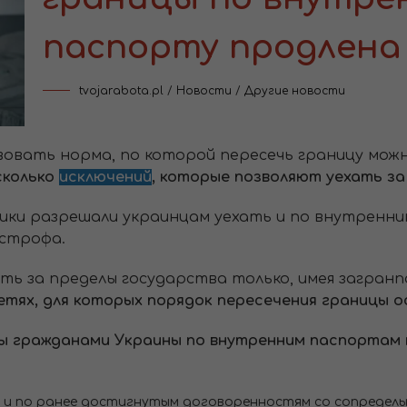
паспорту продлена
tvojarabota.pl
/
Новости
/
Другие новости
вовать норма, по которой пересечь границу мож
сколько
исключений
, которые позволяют уехать за
ники разрешали украинцам уехать и по внутренни
астрофа.
ть за пределы государства только, имея загранп
етях, для которых порядок пересечения границы 
ы гражданами Украины по внутренним паспортам
и по ранее достигнутым договоренностям со сопредел