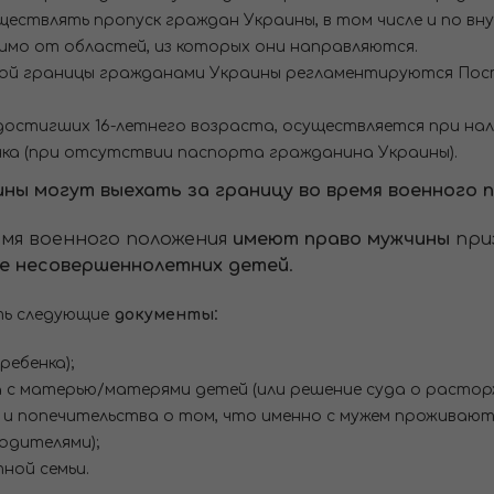
ествлять пропуск граждан Украины, в том числе и по в
симо от областей, из которых они направляются.
ной границы гражданами Украины регламентируются По
е достигших 16-летнего возраста, осуществляется при н
нка (при отсутствии паспорта гражданина Украины).
ны могут выехать за границу во время военного п
емя военного положения
имеют право
мужчины
при
ее несовершеннолетних детей
.
:
ть следующие
документы
ребенка);
 с матерью/матерями детей (или решение суда о расторж
 и попечительства о том, что именно с мужем проживают
одителями);
ной семьи.