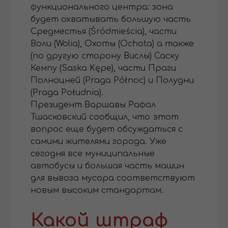
функционального центра: зона
будет охватывать большую часть
Средместья (Śródmieścia), части
Воли (Wolia), Охоты (Ochota) а также
(по другую сторону Вислы) Саску
Кемпу (Saska Kępe), части Праги
Полноцней (Praga Północ) и Полудни
(Praga Południa).
Президент Варшавы Рафал
Тшасковский сообщил, что этот
вопрос еще будет обсуждаться с
самими жителями города. Уже
сегодня все муниципальные
автобусы и большая часть машин
для вывоза мусора соответствуют
новым высоким стандартам.
Какой штраф