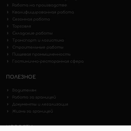
Работа на производстве
Квалифицированная работа
Сезонная работа
Торговля
Складские работы
Транспорт и логистика
Строительные работы
Пищевая промышленность
Гостинично-ресторанная сфера
ПОЛЕЗНОЕ
Водителям
Работа за границей
Документы и легализация
Жизнь за границей
НОВОСТИ