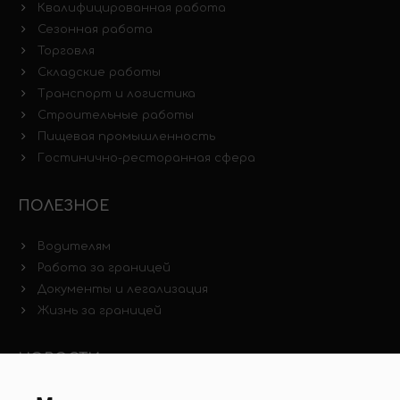
Квалифицированная работа
Сезонная работа
Торговля
Складские работы
Транспорт и логистика
Строительные работы
Пищевая промышленность
Гостинично-ресторанная сфера
ПОЛЕЗНОЕ
Водителям
Работа за границей
Документы и легализация
Жизнь за границей
НОВОСТИ
Новости рынка труда