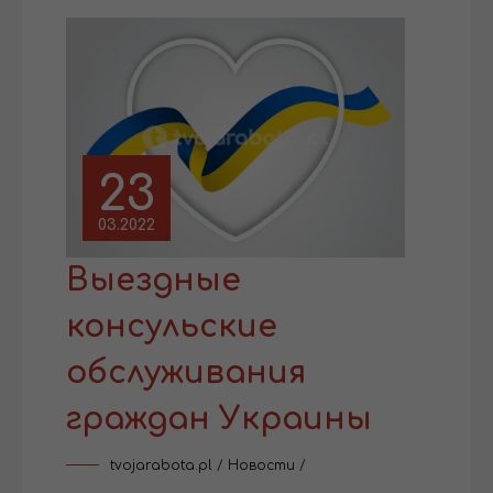
23
03.2022
Выездные
консульские
обслуживания
граждан Украины
tvojarabota.pl
/
Новости
/