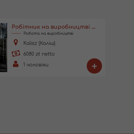
Робітник на виробництві коробок
Робота на виробництві
Kalisz (Каліш)
6080 zł netto
+
1
чоловіки