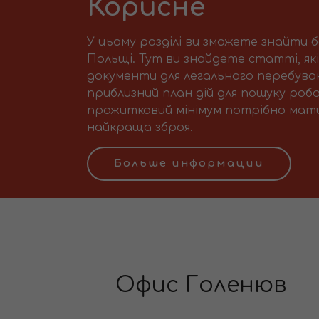
Корисне
У цьому розділі ви зможете знайти 
Польщі. Тут ви знайдете статті, як
документи для легального перебуван
приблизний план дій для пошуку робо
прожитковий мінімум потрібно мати 
найкраща зброя.
Больше информации
Офис Голенюв