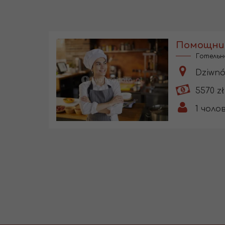
Помощник
Готельн
Dziwnó
5570 zł
1
чолов