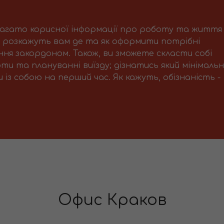
багато корисної інформації про роботу та життя
і розкажуть вам де та як оформити потрібні
ня закордоном. Також, ви зможете скласти собі
ти та плануванні виїзду; дізнатись який мінімаль
із собою на перший час. Як кажуть, обізнаність -
Офис Краков