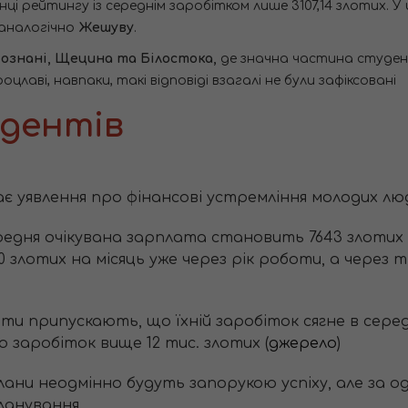
і рейтингу із середнім заробітком лише 3107,14 злотих. У 
 аналогічно
Жешуву
.
ознані, Щецина та Білостока,
де значна частина студенті
лаві, навпаки, такі відповіді взагалі не були зафіксовані
удентів
є уявлення про фінансові устремління молодих лю
редня очікувана зарплата становить 7643 злоти
0 злотих на місяць уже через рік роботи, а через
ти припускають, що їхній заробіток сягне в серед
 заробіток вище 12 тис. злотих (
джерело
)
лани неодмінно будуть запорукою успіху, але за од
анування.