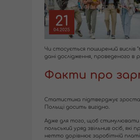
21
04.2025
Чи стосується поширений вислів 
дані дослідження, проведеного в ра
Факти про зарп
Статистика підтверджує зростанн
Польщі досить вигідно.
Адже для того, щоб стимулювати 
польський уряд звільнив осіб, які 
нетто дорівнює заробітній плат