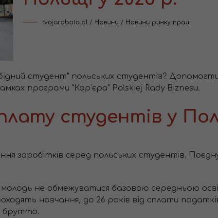
tvojarabota.pl
/
Новини
/
Новини ринку праці
"бідний студент" польських студентів? Допомогт
мках програми "Кар'єра" Polskiej Rady Biznesu.
лату студентів у Поль
я заробітків серед польських студентів. Поєдн
молодь не обмежуватися базовою середньою осві
проходять навчання, до 26 років від сплати податк
і брутто.