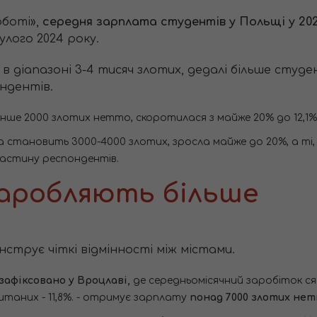
оботі»,
середня зарплата студентів у Польщі у 20
нулого 2024 року.
 в діапазоні 3-4 тисяч злотих, дедалі більше сту
ондентів.
нше 2000 злотих нетто, скоротилася з майже 20% до 12,1%
 становить 3000-4000 злотих, зросла майже до 20%, а ті,
частину респондентів.
заробляють більше
струє чіткі відмінності між містами.
афіксовано у Вроцлаві,
де середньомісячний заробіток с
итаних - 11,8%. - отримує зарплату
понад 7000 злотих нет