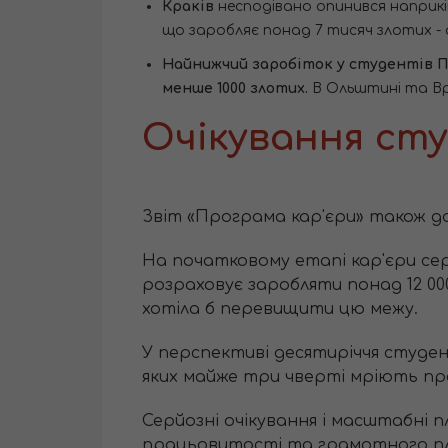
Краків
несподівано опинився наприкінц
що заробляє понад 7 тисяч злотих -
Найнижчий заробіток у студентів П
менше 1000 злотих.
В Ольштині та Вроц
Очікування ст
Звіт «Програма кар'єри» також да
На початковому етапі кар'єри се
розраховує заробляти понад 12 00
хотіла б перевищити цю межу.
У перспективі десятиріччя студен
яких майже три чверті мріють про
Серйозні очікування і масштабні п
працьовитості та грамотного пл