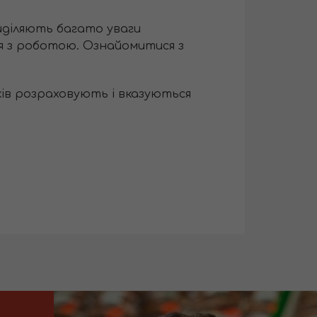
риділяють багато уваги
ня з роботою. Ознайомитися з
ків розраховують і вказуються