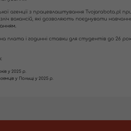
ької агенції з працевлаштування Tvojarabota.pl п
езліч вакансій, які дозволяють поєднувати навчан
анням.
на плата і годинні ставки для студентів до 26 ро
:
ів у 2025 р.
емців у Польщі у 2025 р.