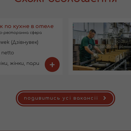
 по кухне в отеле
о-ресторанна сфера
wek (Дзівнувек)
 netto
+
іки, жінки, пари
подивитись усі вакансії