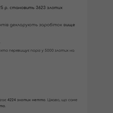
25 р. становить 3623 злотих
дентів декларують заробіток в
ище
.
 хто перевищує поріг у 5000 злотих на
ягає
4224 злотих нетто
. Цікаво, що саме
то.