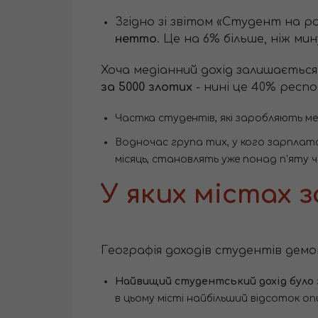
Згідно зі звітом «Студент на р
нетто
. Це на 6% більше, ніж ми
Хоча медіанний дохід залишається
за 5000 злотих
- нині це 40% респ
Частка студентів, які заробляють ме
Водночас група тих, у кого зарплата
місяць, становлять уже понад п'яту 
У яких містах 
Географія доходів студентів демон
Найвищий студентський дохід було з
в цьому місті найбільший відсоток оп