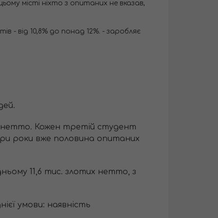
цьому місті ніхто з опитаних не вказав,
в - від 10,8% до понад 12%. - заробляє
дей.
х нетто. Кожен третій студент
 три роки вже половина опитаних
ньому 11,6 тис. злотих нетто, з
нієї умови: наявність