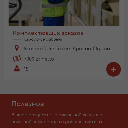
Комплектовщик заказов
Складские работы
Krosno Odrzańskie (Кросно-Оджаньске)
7000 zł netto
+
15
Полезное
В этом разделе вы сможете найти много
полезной информации о работе и жизни в