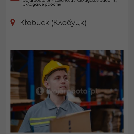
tvojarabota.pl
/
вакансии
/
Складские работы
,
Складские работы
Kłobuck (Клобуцк)