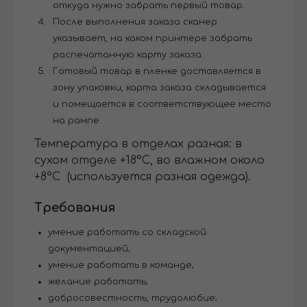
откуда нужно забрать первый товар.
После выполнения заказа сканер
указывает, на каком принтере забрать
распечатанную карту заказа.
Готовый товар в пленке доставляется в
зону упаковки, карта заказа складывается
и помещается в соответствующее место
на рампе.
Температура в отделах разная: в
сухом отделе +18°С, во влажном около
+8°С (используется разная одежда).
Требования
умение работать со складской
документацией;
умение работать в команде;
желание работать;
добросовестность, трудолюбие;