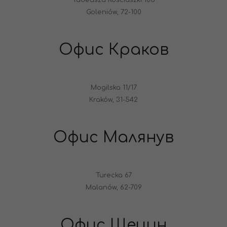
Tadeusza Kościuszki 10b
Goleniów, 72-100
Офис Краков
Mogilska 11/17
Kraków, 31-542
Офис Малянув
Turecka 67
Malanów, 62-709
Офис Щецин