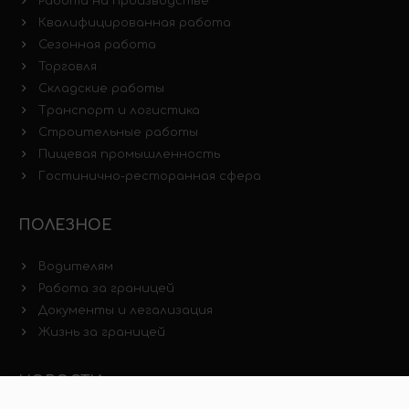
Работа на производстве
Квалифицированная работа
Сезонная работа
Торговля
Складские работы
Транспорт и логистика
Строительные работы
Пищевая промышленность
Гостинично-ресторанная сфера
ПОЛЕЗНОЕ
Водителям
Работа за границей
Документы и легализация
Жизнь за границей
НОВОСТИ