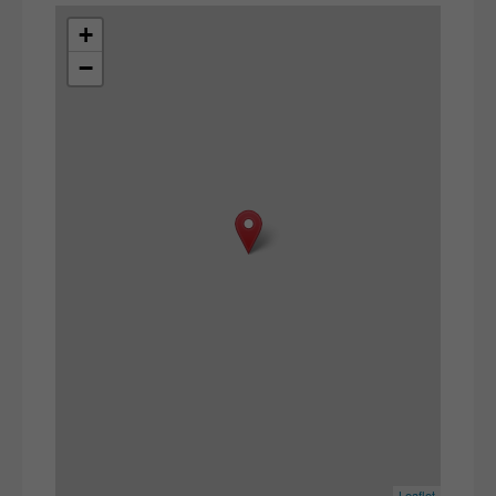
+
−
Leaflet