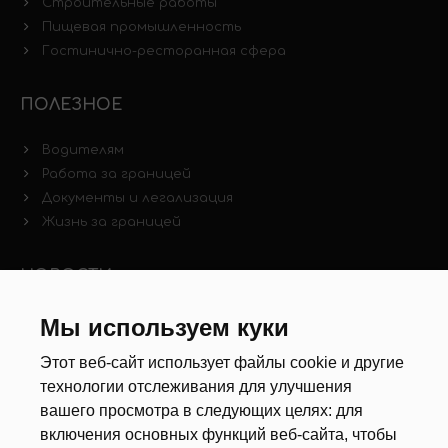
Строительные работы
Пищевая промышленность
Гостинично-ресторанная сфера
ПОЛЕЗНОЕ
Водителям
Работа за границей
Документы и легализация
Жизнь за границей
НОВОСТИ
Новости рынка труда
Мы используем куки
Другие новости
Этот веб-сайт использует файлы cookie и другие
технологии отслеживания для улучшения
РЕКРУТЕРЫ
вашего просмотра в следующих целях:
для
включения основных функций веб-сайта
,
чтобы
Анкета