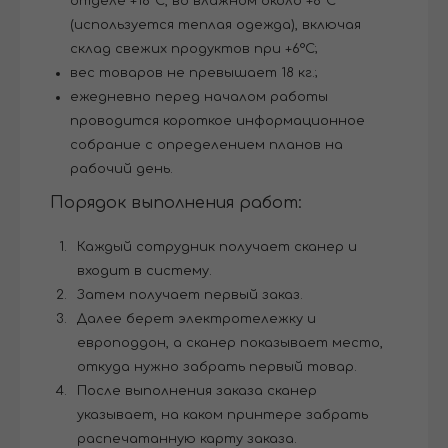
отделе +18°С, во влажном около +8°С
(используется теплая одежда), включая
склад свежих продуктов при +6°C;
вес товаров не превышает 18 кг.;
ежедневно перед началом работы
проводится короткое информационное
собрание с определением планов на
рабочий день.
Порядок выполнения работ:
Каждый сотрудник получает сканер и
входит в систему.
Затем получает первый заказ.
Далее берет электротележку и
европоддон, а сканер показывает место,
откуда нужно забрать первый товар.
После выполнения заказа сканер
указывает, на каком принтере забрать
распечатанную карту заказа.