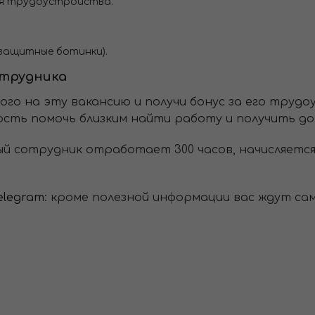
ля трудоустройства.
(защитные ботинки).
отрудника
мого на эту вакансию и получи бонус за его труд
сть помочь близким найти работу и получить д
ый сотрудник отработает 300 часов, начисляетс
elegram
: кроме полезной информации вас ждут са