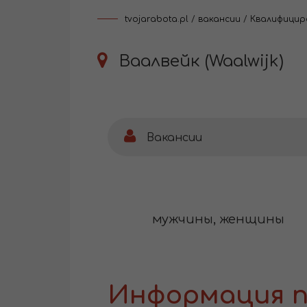
tvojarabota.pl
/
вакансии
/
Квалифицир
Ваалвейк (Waalwijk)
Вакансии
мужчины, женщины
Информация п