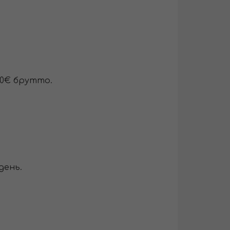
570€ брутто.
день.