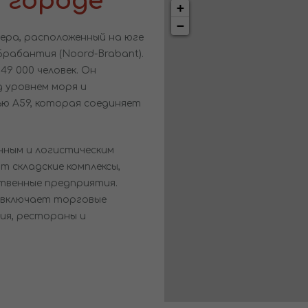
 городе
+
−
ера, расположенный на юге
Брабантия (Noord-Brabant).
9 000 человек. Он
 уровнем моря и
ю A59, которая соединяет
нным и логистическим
 складские комплексы,
твенные предприятия.
 включает торговые
ния, рестораны и