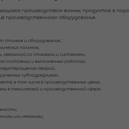
ающаяся производством яичных продуктов в поро
ия производственного оборудования.
т станков и оборудования;
нических поломок;
, связанной со станками и системами;
ом состоянии и выполненных работах;
предотвращению аварий;
рученных субподрядчикам;
есте, в том числе в производственных цехах;
ми в технической и производственной сфере.
жности;
ники или механики;