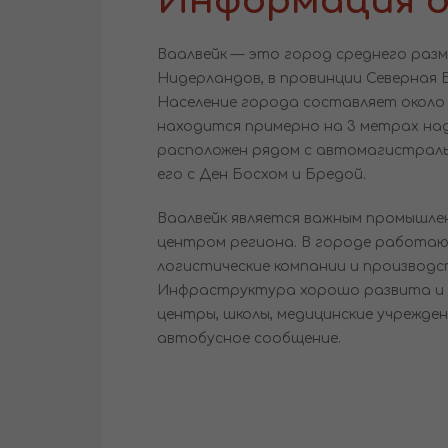
Информация о
Ваалвейк — это город среднего разм
Нидерландов, в провинции Северная 
Население города составляет около 4
находится примерно на 3 метрах над
расположен рядом с автомагистраль
его с Ден Босхом и Бредой.
Ваалвейк является важным промышле
центром региона. В городе работают
логистические компании и производс
Инфраструктура хорошо развита и
центры, школы, медицинские учрежде
автобусное сообщение.