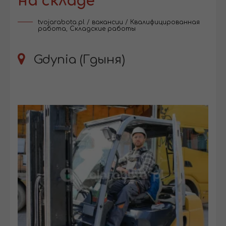
на складе
tvojarabota.pl
/
вакансии
/
Квалифицированная
работа
,
Складские работы
Gdynia (Гдыня)