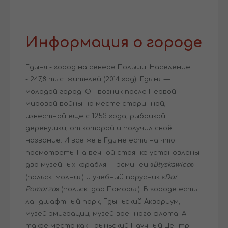
Информация о городе
Гдыня - город на севере Польши. Население
- 247,8 тыс. жителей (2014 год). Гдыня —
молодой город. Он возник после Первой
мировой войны на месте старинной,
известной ещё с 1253 года, рыбацкой
деревушки, от которой и получил своё
название. И все же в Гдыне есть на что
посмотреть. На вечной стоянке установлены
два музейных корабля — эсминец «
Błyskawica
»
(польск. молния) и учебный парусник «
Dar
Pomorza
» (польск. дар Поморья). В городе есть
ландшафтный парк, Гдыньский Аквариум,
музей эмиграции, музей военного флота. А
такое место как Гдыньский Научный Центр