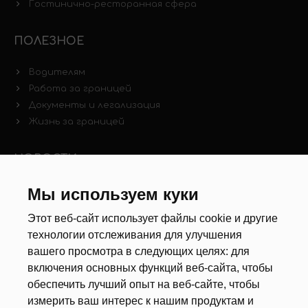
Гостинично-ресторанная сфера
ПОЛЕЗНОЕ
Водителям
Работа за границей
Документы и легализация
Жизнь за границей
НОВОСТИ
Новости рынка труда
Мы используем куки
Другие новости
Этот веб-сайт использует файлы cookie и другие
технологии отслеживания для улучшения
РЕКРУТЕРЫ
вашего просмотра в следующих целях:
для
включения основных функций веб-сайта
,
чтобы
Анкета
обеспечить лучший опыт на веб-сайте
,
чтобы
Калькулятор дат
измерить ваш интерес к нашим продуктам и
Документы