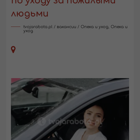
по уходу за пожилыми
людьми
tvojarabota.pl
/
вакансии
/
Опека и уход
,
Опека и
уход