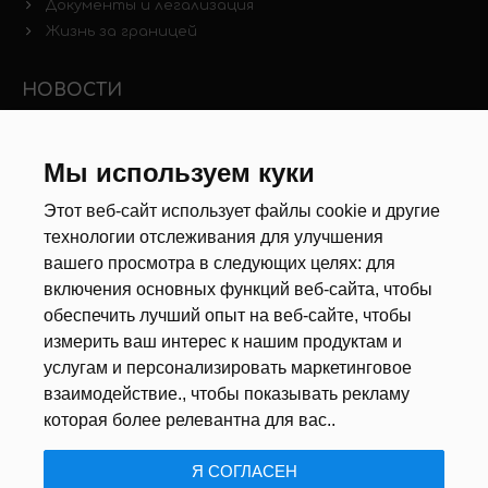
Документы и легализация
Жизнь за границей
НОВОСТИ
Новости рынка труда
Другие новости
Мы используем куки
Этот веб-сайт использует файлы cookie и другие
РЕКРУТЕРЫ
технологии отслеживания для улучшения
вашего просмотра в следующих целях:
для
Анкета
включения основных функций веб-сайта
,
чтобы
Калькулятор дат
обеспечить лучший опыт на веб-сайте
,
чтобы
Документы
измерить ваш интерес к нашим продуктам и
услугам и персонализировать маркетинговое
О НАС
взаимодействие.
,
чтобы показывать рекламу
которая более релевантна для вас.
.
ПОЛИТИКА КОНФИДЕНЦИАЛЬНОСТИ
/
USTAWIENIA COOKIE
Я СОГЛАСЕН