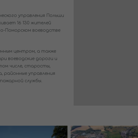
еского управления Польши
живает 16 130 жителей
но-Поморском воеводстве
нным центром, а также
ри воеводские дороги и
 том числе, старосты,
, районные управления
пожарной службы.