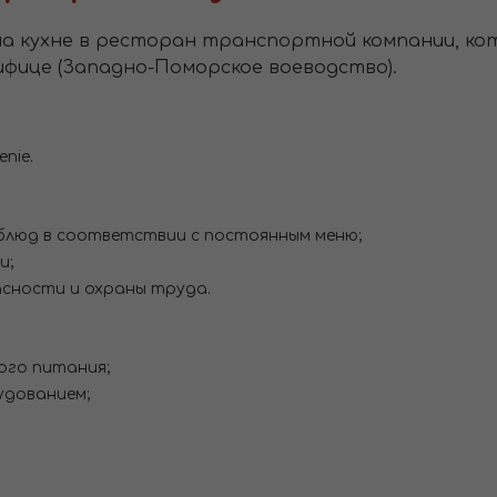
а кухне в ресторан транспортной компании, ко
ифице (Западно-Поморское воеводство).
nie.
блюд в соответствии с постоянным меню;
и;
асности и охраны труда.
ого питания;
удованием;