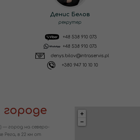
Денис Белов
рекрутер
+48 538 910 073
+48 538 910 073
denys.bilov@intraservis.pl
+380 947 10 10 10
 городе
+
−
и) — город на северо-
 Рега, в 22 км от