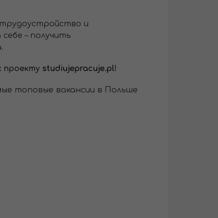
о трудоустройство и
себе – получить
.
к проекту
studiujepracuje.pl
!
мые топовые вакансии в Польше