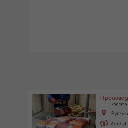
Работа 
Pyrzyc
6150 zł