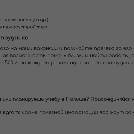
карты побыту и др.).
я трудоустройства.
отрудника
мого на наши вакансии и получайте премию за ег
ая возможность помочь близким найти работу, а 
 500 zł за каждого рекомендованного сотрудника
я или планируешь учебу в Польше? Присоединяйся 
elegram
: кроме полезной информации вас ждут са