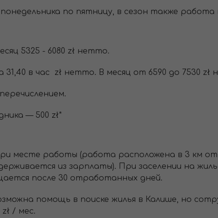
, с понедельника по пятницу, в сезон также работа п
есяц 5325 - 6080 zł нетто.
 31,40 в час zł нетто. В месяц от 6590 до 7530 zł
перечислением.
ника — 500 zł*
и месте работы (работа расположена в 3 км от 
(удерживается из зарплаты). При заселении на жил
ащается после 30 отработанных дней.
озможна помощь в поиске жилья в Калише, но со
zł / мес.