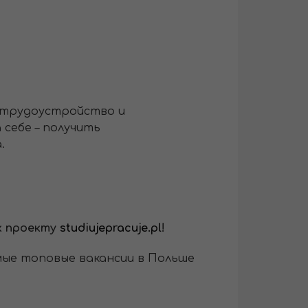
о трудоустройство и
себе – получить
.
к проекту
studiujepracuje.pl
!
мые топовые вакансии в Польше