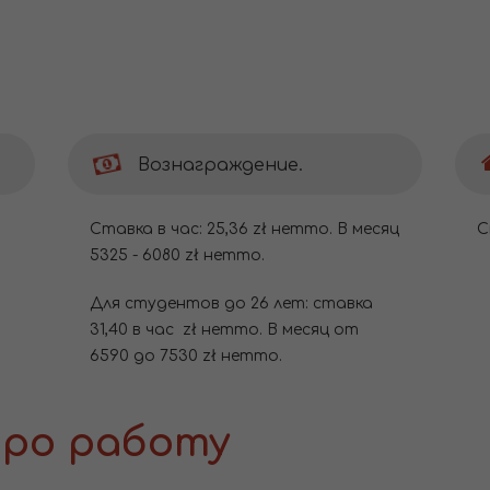
Вознаграждение.
Cтавка в час: 25,36 zł нетто. В месяц
С
5325 - 6080 zł нетто.
Для студентов до 26 лет: ставка
31,40 в час zł нетто. В месяц от
6590 до 7530 zł нетто.
ро работу