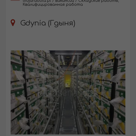
tvojarabota.pl
/
вакансии
/
Складские работы
,
Квалифицированная работа
Gdynia (Гдыня)