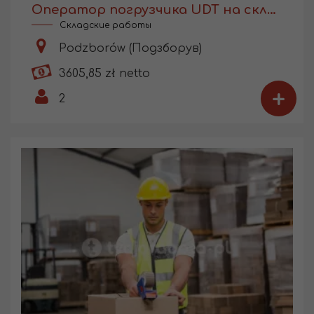
Оператор погрузчика UDT на складе производства
Складские работы
Podzborów (Подзборув)
3605,85 zł netto
+
2