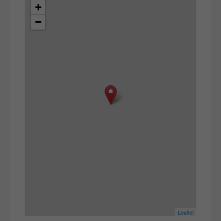
+
−
Leaflet