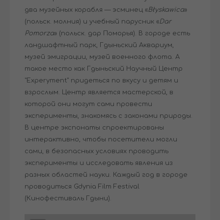
два музейных корабля — эсминец «
Błyskawica
»
(польск. молния) и учебный парусник «
Dar
Pomorza
» (польск. дар Поморья). В городе есть
ландшафтный парк, Гдыньский Аквариум,
музей эмиграции, музей военного флота. А
такое место как Гдыньский Научный Центр
"Experyment" придеться по вкусу и детям и
взрослым. Центр является мастерской, в
которой они могут сами провести
эксперименты, знакомясь с законами природы.
В центре экспонаты спроектированы
интерактивно, чтобы посетители могли
сами, в безопасных условиях проводить
эксперименты и исследовать явления из
разных областей науки. Каждый год в городе
проводиться Gdynia Film Festival
(Кинофестиваль Гдыни).