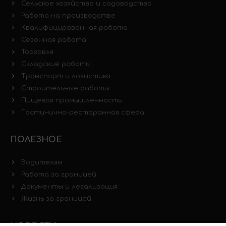
Сельское хозяйство и садоводство
Работа на производстве
Квалифицированная работа
Сезонная работа
Торговля
Складские работы
Транспорт и логистика
Строительные работы
Пищевая промышленность
Гостинично-ресторанная сфера
ПОЛЕЗНОЕ
Водителям
Работа за границей
Документы и легализация
Жизнь за границей
НОВОСТИ