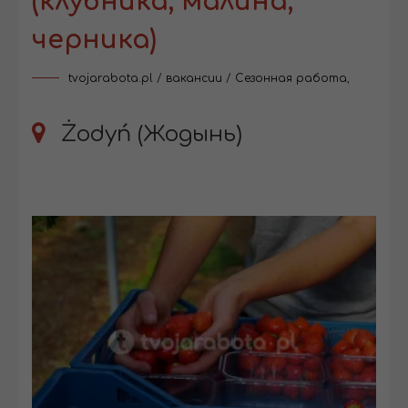
(клубника, малина,
черника)
tvojarabota.pl
/
вакансии
/
Сезонная работа
,
Żodyń (Жодынь)