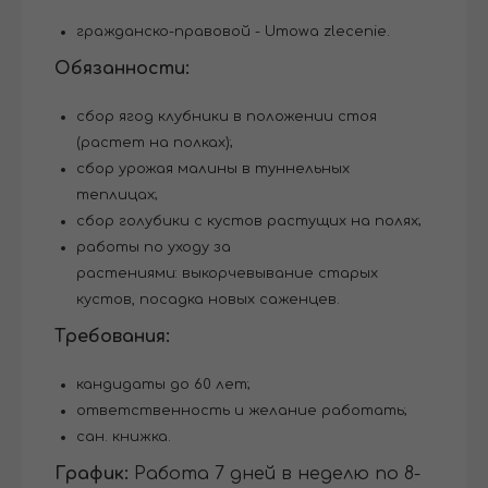
гражданско-правовой - Umowa zlecenie.
Обязанности:
сбор ягод клубники в положении стоя
(растет на полках);
сбор урожая малины в туннельных
теплицах;
сбор голубики с кустов растущих на полях;
работы по уходу за
растениями: выкорчевывание старых
кустов, посадка новых саженцев.
Требования:
кандидаты до 60 лет;
ответственность и желание работать;
сан. книжка.
График:
Работа 7 дней в неделю по 8-