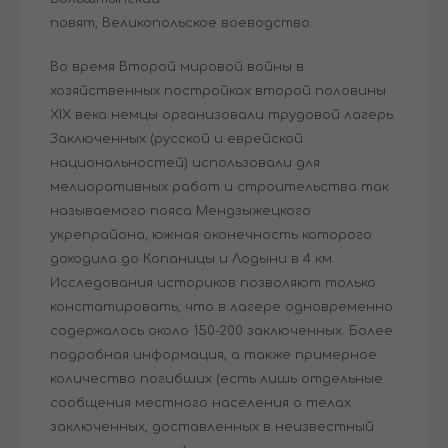
повят, Великопольское воеводство.
Во время Второй мировой войны в
хозяйственных постройках второй половины
XIX века немцы организовали трудовой лагерь.
Заключенных (русской и еврейской
национальностей) использовали для
мелиоративных работ и строительства так
называемого пояса Мендзыжецкого
укрепрайона, южная оконечность которого
доходила до Копаницы и Лодыни в 4 км.
Исследования историков позволяют только
констатировать, что в лагере одновременно
содержалось около 150-200 заключенных. Более
подробная информация, а также примерное
количество погибших (есть лишь отдельные
сообщения местного населения о телах
заключенных, доставленных в неизвестный