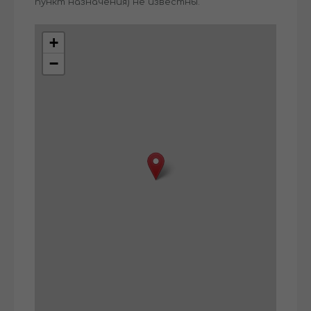
пункт назначения) не известны.
+
−