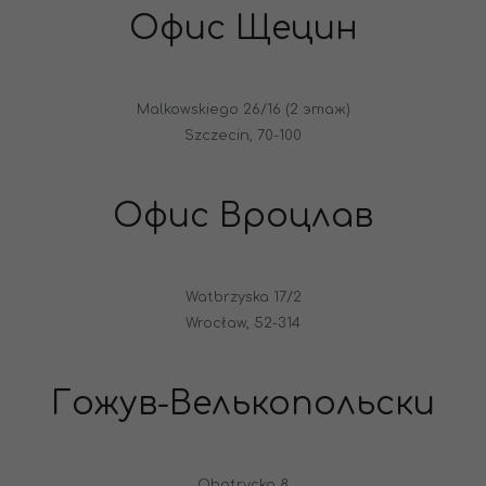
Офис Щецин
Malkowskiego 26/16 (2 этаж)
Szczecin, 70-100
Офис Вроцлав
Watbrzyska 17/2
Wrocław, 52-314
Гожув-Велькопольски
Obotrycka 8