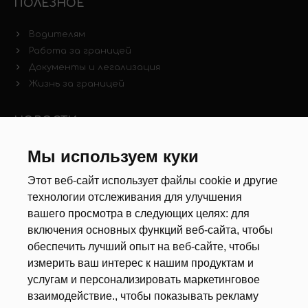
ПОЛЕЗНОЕ
Водителям
Работа за границей
Документы и легализация
Жизнь за границей
НОВОСТИ
Новости рынка труда
Мы используем куки
Другие новости
Этот веб-сайт использует файлы cookie и другие
технологии отслеживания для улучшения
РЕКРУТЕРЫ
вашего просмотра в следующих целях:
для
включения основных функций веб-сайта
,
чтобы
Анкета
обеспечить лучший опыт на веб-сайте
,
чтобы
Калькулятор дат
измерить ваш интерес к нашим продуктам и
Документы
услугам и персонализировать маркетинговое
взаимодействие.
,
чтобы показывать рекламу
О НАС