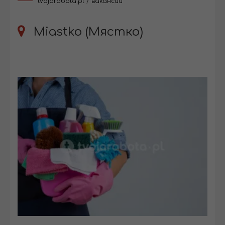
tvojarabota.pl
/
вакансии
Miastko (Мястко)