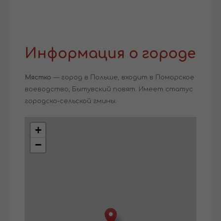
Информация о городе
Мястко
— город в Польше, входит в Поморское
воеводство, Бытувский повят. Имеет статус
городско-сельской гмины.
+
−