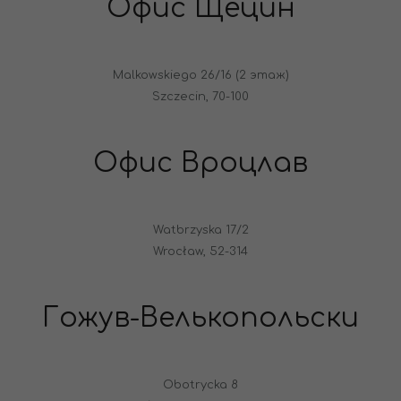
Офис Щецин
Malkowskiego 26/16 (2 этаж)
Szczecin, 70-100
Офис Вроцлав
Watbrzyska 17/2
Wrocław, 52-314
Гожув-Велькопольски
Obotrycka 8