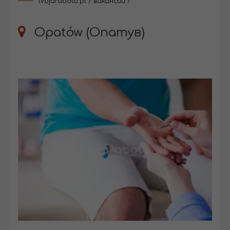
tvojarabota.pl
/
вакансии
/
Opatów (Опатув)