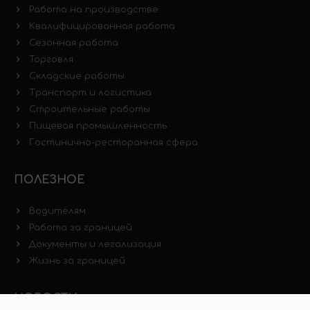
Работа на производстве
Квалифицированная работа
Сезонная работа
Торговля
Складские работы
Транспорт и логистика
Строительные работы
Пищевая промышленность
Гостинично-ресторанная сфера
ПОЛЕЗНОЕ
Водителям
Работа за границей
Документы и легализация
Жизнь за границей
НОВОСТИ