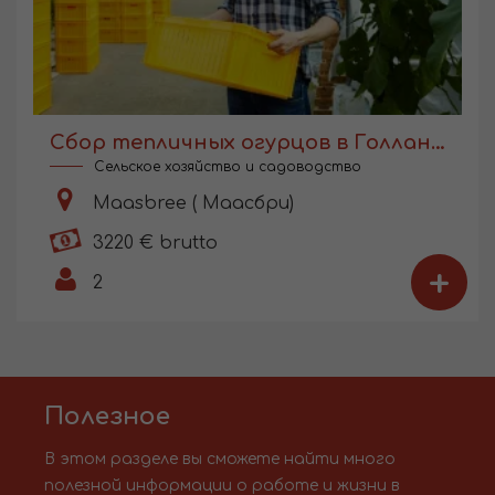
Сбор тепличных огурцов в Голландии
Сельское хозяйство и садоводство
Maasbree ( Маасбри)
3220 € brutto
+
2
Полезное
В этом разделе вы сможете найти много
полезной информации о работе и жизни в