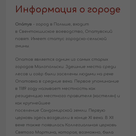
Информация о городе
Опа́тув
- город в Польше, входит
в Свентокшиское воеводство, Опатувский
повят. Имеет статус городско-сельской
гмины.
Опатов является одним из самых старых
городов Малопольски. Здешние места среди
лесов и озёр были заселены людьми на реке
Опатовка в средние века. Первое упоминание
в 1189 году называет местность как
резиденцию местного правителя (кастелян) и
как крупнейшее
поселение Сандомирской земли. Первую
церковь здесь воздвигли в конце XI века. В XII
веке также появилась Коллегиальная церковь
Святого Мартина, которая, возможно, была