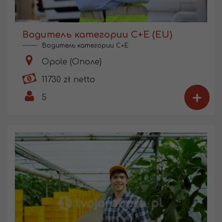
Водитель категории С+Е (EU)
Водитель категории C+E
Opole (Ополе)
11730 zł netto
+
5